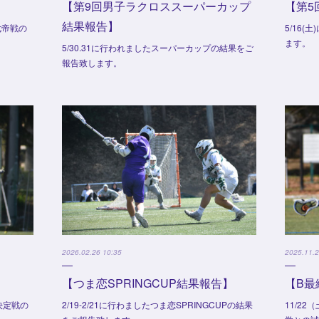
【第9回男子ラクロススーパーカップ
【第5
結果報告】
七帝戦の
5/16
ます。
5/30.31に行われましたスーパーカップの結果をご
報告致します。
2026.02.26 10:35
2025.11.2
【つま恋SPRINGCUP結果報告】
【B最
決定戦の
2/19-2/21に行わましたつま恋SPRINGCUPの結果
11/2