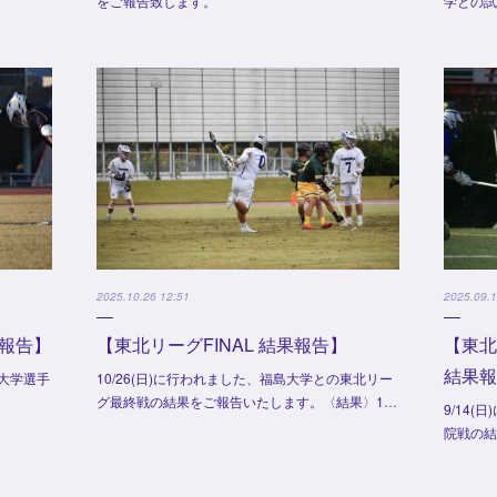
をご報告致します。
学との
2025.10.26 12:51
2025.09.1
報告】
【東北リーグFINAL 結果報告】
【東北
結果
本大学選手
10/26(日)に行われました、福島大学との東北リー
グ最終戦の結果をご報告いたします。〈結果〉1…
9/14
院戦の