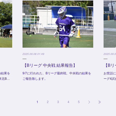
2025.09.08 01:49
2025.09.0
【Bリーグ 中央戦 結果報告】
【Bリ
の結果を
9/7に行われた、Bリーグ最終戦、中央戦の結果を
お世話に
東北B…
ご報告致します。
ーグ4試
1
2
3
4
5