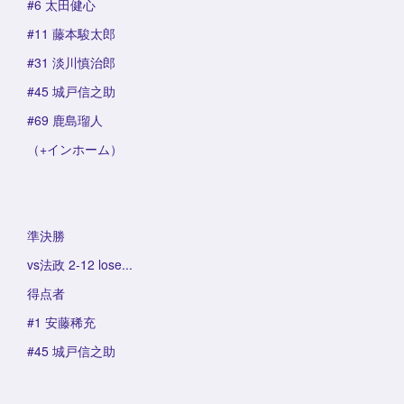
#6 太田健心
#11 藤本駿太郎
#31 淡川慎治郎
#45 城戸信之助
#69 鹿島瑠人
（+インホーム）
準決勝
vs法政 2-12 lose...
得点者
#1 安藤稀充
#45 城戸信之助