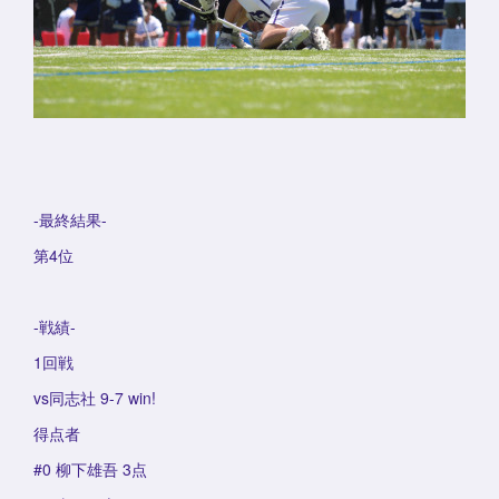
-最終結果-
第4位
-戦績-
1回戦
vs同志社 9-7 win!
得点者
#0 柳下雄吾 3点