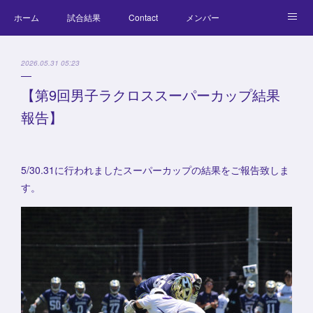
ホーム
試合結果
Contact
メンバー
コラム
Official Goods
ブログ
チーム紹介
2026.05.31 05:23
キッズラクロス体験会
【第9回男子ラクロススーパーカップ結果
報告】
5/30.31に行われましたスーパーカップの結果をご報告致しま
す。