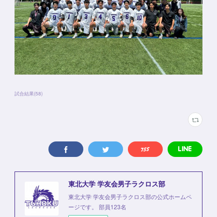
試合結果
(
58
)
東北大学 学友会男子ラクロス部
東北大学 学友会男子ラクロス部の公式ホームペ
ージです。 部員123名