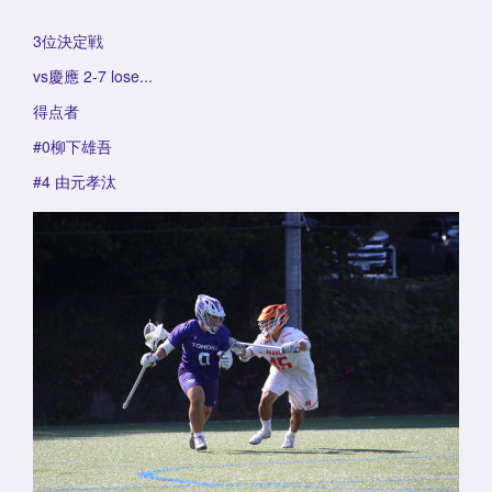
3位決定戦
vs慶應 2-7 lose...
得点者
#0柳下雄吾
#4 由元孝汰