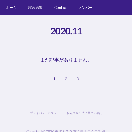
ホーム
試合結果
Contact
メンバー
コラム
Official Goods
ブログ
チーム紹介
2020
.
11
キッズラクロス体験会
まだ記事がありません。
1
2
3
プライバシーポリシー
特定商取引法に基づく表記
Copyright ©
2026
東北大学 学友会男子ラクロス部
.