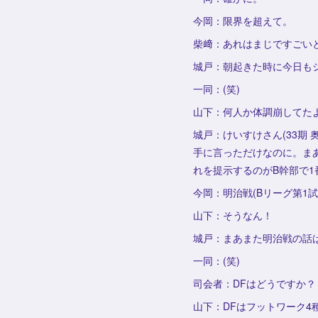
今岡：限界を超えて。
柴﨑：あれはまじですごい
城戸：朝起きた時に今日も
一同：(笑)
山下：何人か体調崩してた
城戸：けいすけさん(33期 
手に言っただけなのに。ま
れを提示するのがB幹部で1
今岡：明治戦(Bリーグ第1
山下：そうなん！
城戸：まあまた明治戦の話
一同：(笑)
司会者：DFはどうですか？
山下：DFはフットワーク4