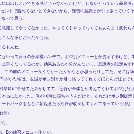
人に口出しとかできる感じじゃなかったけど、しないとっていう義務感
パーセントで臨めてないとできないから、練習の意識とか引っ張っていく
たなって思う。
て意識してやってなかった。やっててもやってなくてもあんまり変わら
もこんな感じだったかもね。
えるもんね。
てないって言うのが結構ハンデで。ポジ別メニューとか提示するけど、
、上手くなってるのか、効果あるのか分かんないし。意識点の設定もず
に、この前のメニュー良くなかったんかなとか思ったりしてた。そこは
山下)がいた頃は、友誠がポジ別とか引っ張ってくれててほとんど任せて
吾(柴﨑)に任せてた気がしてて。翔吾が全体とか考えてくれてポジ別だ
て本当に助かった。俺が10時に寝ちゃうんだけど、あれだけポジ別提示
ィードバックをもとに朝起きたら翔吾が改良してくれてるっていう(笑)
(笑)
がら。
ね。Bの練習メニュー作りが。