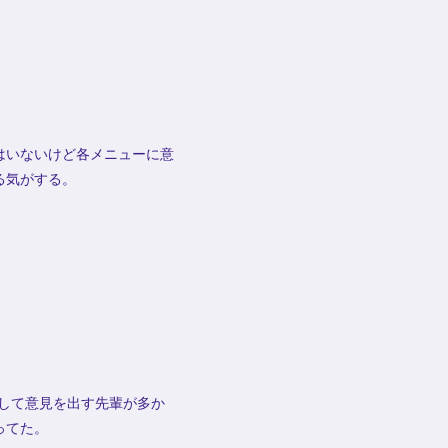
はいないけど各メニューに意
る気がする。
体として意見を出す先輩が多か
ってた。