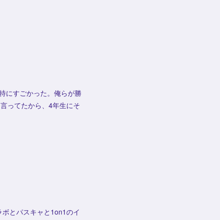
)は特にすごかった。俺らが勝
言ってたから、4年生にそ
ボとパスキャと1on1のイ