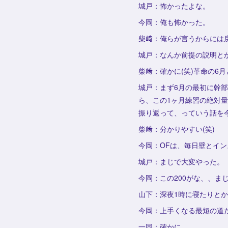
城戸：怖かったよな。
今岡：俺も怖かった。
柴﨑：俺らが言うからには
城戸：なんか前提の説明と
柴﨑：確かに(笑)革命の6
城戸：まず6月の最初に幹部
ら、この1ヶ月練習の絶対
振り返って、っていう話を
柴﨑：分かりやすい(笑)
今岡：OFは、毎日壁とイン
城戸：まじで大変やった。
今岡：この200がな、、ま
山下：深夜1時に寝たりと
今岡：上手くなる最短の道
一同：確かに。