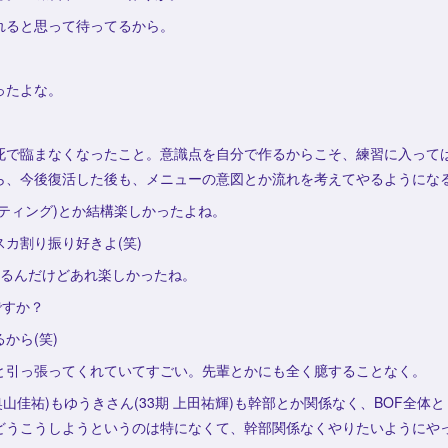
れると思って待ってるから。
ったよな。
死で臨まなくなったこと。意識点を自分で作るからこそ、練習に入って
ら、今後復活した後も、メニューの意図とか流れを考えてやるようにな
ティング)とか結構楽しかったよね。
カ割り振り好きよ(笑)
見るんだけどあれ楽しかったね。
ですか？
から(笑)
と引っ張ってくれていてすごい。先輩とかにも全く臆することなく。
奥山佳祐)もゆうきさん(33期 上田祐輝)も幹部とか関係なく、BOF全
どうこうしようというのは特になくて、幹部関係なくやりたいようにや