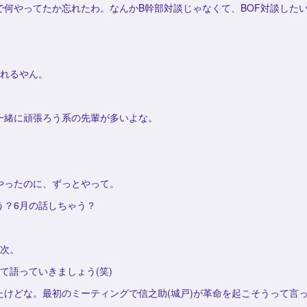
で何やってたか忘れたわ。なんかB幹部対談じゃなくて、BOF対談した
語れるやん。
一緒に頑張ろう系の先輩が多いよな。
。
やったのに、ずっとやって。
う？6月の話しちゃう？
な次。
て語っていきましょう(笑)
たけどな。最初のミーティングで信之助(城戸)が革命を起こそうって言