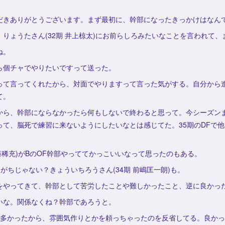
だきありがとうございます。まず最初に、幹部になったきっかけはなん
りょうたさん(32期 井上椋太)にお前らしろみたいなことを言われて
ね。
ら個チャでやりたいですって送った。
って言ってくれたから、対面でやりますって言った気がする。自分から
て。
から、幹部にならなかったら何もしないで終わると思って。今シーズン
って、脳死で練習に来ないようにしたいなとは感じてた。35期のDFで
安藤稀充)がBのOF幹部やっててかっこいいなって思ったのもある。
がちじゃない？きょういちろうさん(34期 前嶋匡一朗)も。
をやってきて、幹部として苦労したことや難しかったこと、逆に良かっ
いな。関係なくね？幹部であろうと。
が多かったから、雰囲気作りとかを頼っちゃったのを反省してる。良か