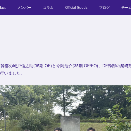
tact
メンバー
コラム
Official Goods
ブログ
チー
部の城戸信之助(35期 OF)と今岡浩介(35期 OF/FO)、DF幹部の柴﨑翔吾
を行いました。