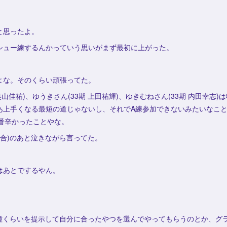
と思ったよ。
シュー練するんかっていう思いがまず最初に上がった。
よな。そのくらい頑張ってた。
奥山佳祐)、ゆうきさん(33期 上田祐輝)、ゆきむねさん(33期 内田幸志
あ上手くなる最短の道じゃないし、それでA練参加できないみたいなこと
番辛かったことやな。
試合)のあと泣きながら言ってた。
はあとでするやん。
種くらいを提示して自分に合ったやつを選んでやってもらうのとか、グラ