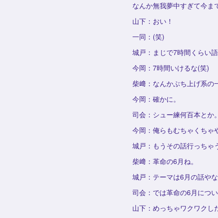
なんか無我夢中すぎて今ま
山下：おい！
一同：(笑)
城戸：まじで7時間くらい
今岡：7時間いけるな(笑)
柴﨑：なんかぶち上げ系の
今岡：確かに。
司会：シュー練何百本とか
今岡：俺らもむちゃくちゃ
城戸：もうその話行っちゃ
柴﨑：革命の6月ね。
城戸：テーマは6月の話や
司会：では革命の6月につい
山下：めっちゃワクワクし