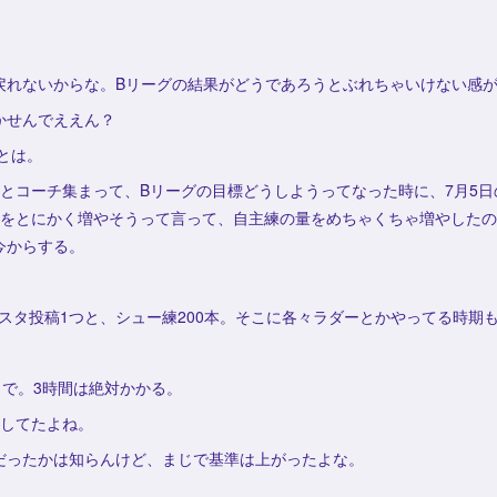
戻れないからな。Bリーグの結果がどうであろうとぶれちゃいけない感
かせんでええん？
月とは。
とコーチ集まって、Bリーグの目標どうしようってなった時に、7月5日
量をとにかく増やそうって言って、自主練の量をめちゃくちゃ増やしたの
今からする。
スタ投稿1つと、シュー練200本。そこに各々ラダーとかやってる時期
じで。3時間は絶対かかる。
かしてたよね。
だったかは知らんけど、まじで基準は上がったよな。