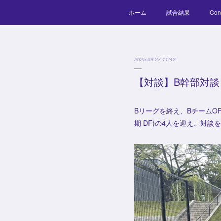
ホーム
試合結果
Con
2025.09.27 11:42
【対談】B幹部対談
Bリーグを終え、BチームOF幹
期 DF)の4人を迎え、対談