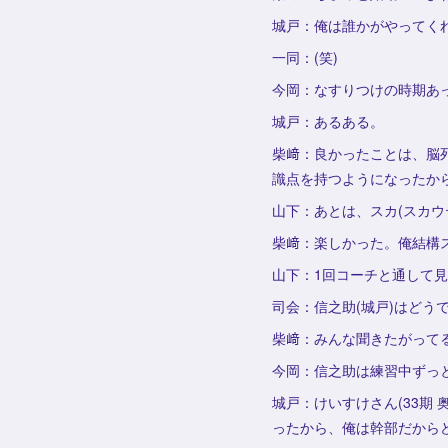
城戸：俺は誰かがやってく
一同：(笑)
今岡：なすりつけの時期あ
城戸：あるある。
柴﨑：良かったことは、脳
識点を持つようになったか
山下：あとは、スカ(スカウ
柴﨑：楽しかった。俺結構ス
山下：1回コーチと通して
司会：信之助(城戸)はどう
柴﨑：みんな聞きたがってる
今岡：信之助は練習中ずっ
城戸：けいすけさん(33期 
ったから、俺は幹部だから