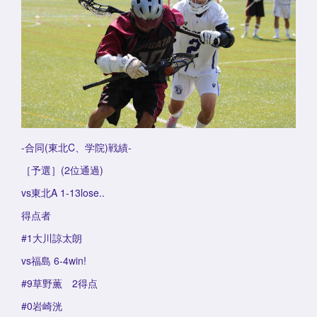
-合同(東北C、学院)戦績-
［予選］(2位通過)
vs東北A 1-13lose..
得点者
#1大川諒太朗
vs福島 6-4win!
#9草野薫 2得点
#0岩崎洸