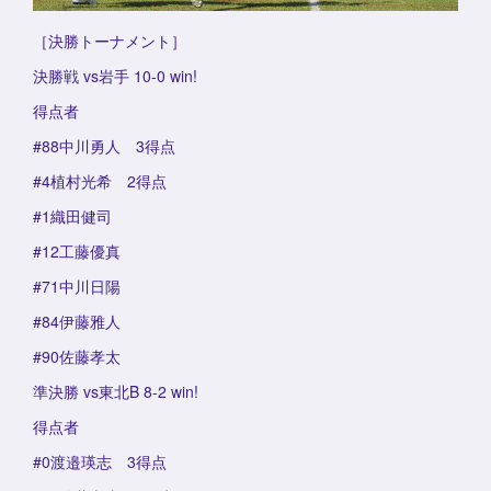
［決勝トーナメント］
決勝戦 vs岩手 10-0 win!
得点者
#88中川勇人 3得点
#4植村光希 2得点
#1織田健司
#12工藤優真
#71中川日陽
#84伊藤雅人
#90佐藤孝太
準決勝 vs東北B 8-2 win!
得点者
#0渡邉瑛志 3得点