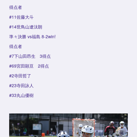
得点者
#11佐藤大斗
#14世鳥山遼汰朗
準々決勝 vs福島 8-2win!
得点者
#7下山田昂生 3得点
#69宮田顕亘 2得点
#2寺田哲了
#23寺田詠人
#33丸山優樹