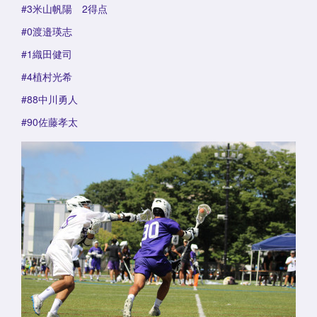
#3米山帆陽 2得点
#0渡邉瑛志
#1織田健司
#4植村光希
#88中川勇人
#90佐藤孝太