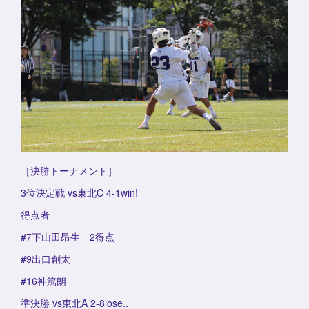
［決勝トーナメント］
3位決定戦 vs東北C 4-1win!
得点者
#7下山田昂生 2得点
#9出口創太
#16神篤朗
準決勝 vs東北A 2-8lose..