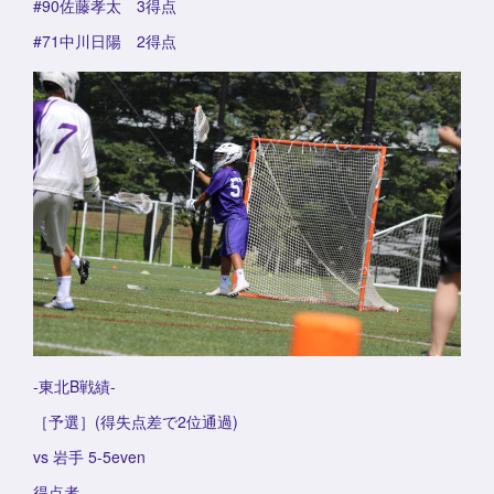
#90佐藤孝太 3得点
#71中川日陽 2得点
-東北B戦績-
［予選］(得失点差で2位通過)
vs 岩手 5-5even
得点者