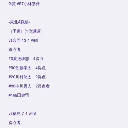
G賞 #57小林皓斉
-東北A戦績-
［予選］(1位通過)
vs合同 13-1 win!
得点者
#0渡邉瑛志 4得点
#90佐藤孝太 4得点
#20川村洸太 2得点
#88中川勇人 2得点者
#1織田健司
vs福島 7-1 win!
得点者