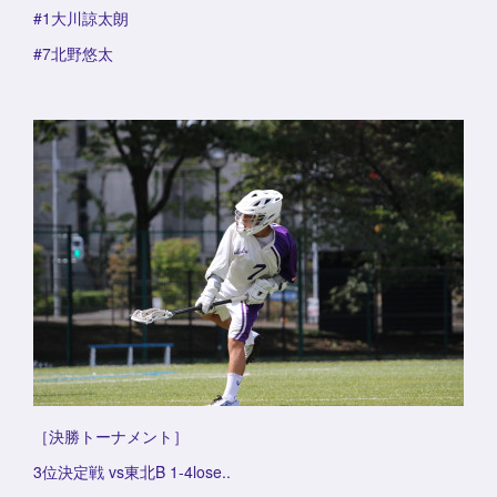
#1大川諒太朗
#7北野悠太
［決勝トーナメント］
3位決定戦 vs東北B 1-4lose..