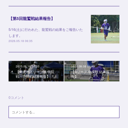
【第5回龍鷲戦結果報告】
5/16(土)に行われた、龍鷲戦の結果をご報告いた
します。
2026.05.18 06:35
2025.09.16 07:20
2025.09.08 01:49
【東北地区リーグ戦 学院
【Bリーグ 中央戦 結果報
戦・合同戦結果報告】
告】
0
コメント