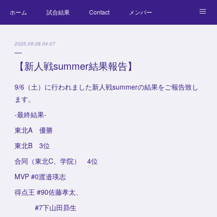
ホーム
試合結果
Contact
メンバー
コラム
Official Goods
ブログ
チーム紹介
2025.09.08 04:07
キッズラクロス体験会
【新人戦summer結果報告】
9/6（土）に行われました新人戦summerの結果をご報告致し
ます。
-最終結果-
東北A 優勝
東北B 3位
合同（東北C、学院） 4位
MVP #0渡邉瑛志
得点王 #90佐藤孝太、
#7下山田昴生