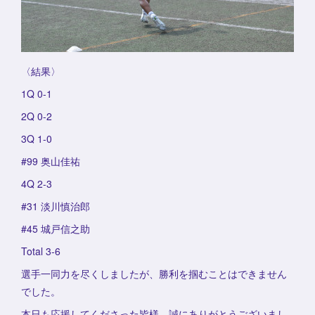
〈結果〉
1Q 0-1
2Q 0-2
3Q 1-0
#99 奥山佳祐
4Q 2-3
#31 淡川慎治郎
#45 城戸信之助
Total 3-6
選手一同力を尽くしましたが、勝利を掴むことはできません
でした。
本日も応援してくださった皆様、誠にありがとうございまし