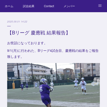
ホーム
試合結果
Contact
メンバー
コラム
Official Goods
ブログ
チーム紹介
2025.09.01 14:22
キッズラクロス体験会
【Bリーグ 慶應戦 結果報告】
お世話になっております。
9/1(月)に行われた、Bリーグ4試合目、慶應戦の結果をご報告
致します。