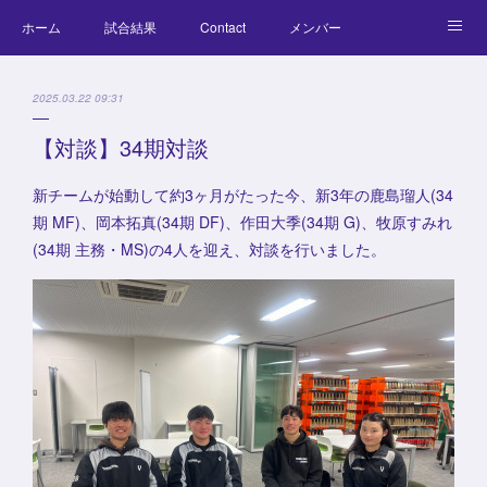
ホーム
試合結果
Contact
メンバー
コラム
Official Goods
ブログ
チーム紹介
2025.03.22 09:31
キッズラクロス体験会
【対談】34期対談
新チームが始動して約3ヶ月がたった今、新3年の鹿島瑠人(34
期 MF)、岡本拓真(34期 DF)、作田大季(34期 G)、牧原すみれ
(34期 主務・MS)の4人を迎え、対談を行いました。