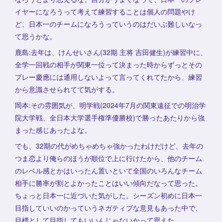
イヤーになろうって考えて練習することは個人の問題やけ
ど、日本一のチームになろうっていうのはだいぶ難しいなっ
て思うかな。
鹿島:去年は、けんせいさん(32期 主将 吉田健生)が練習中に、
全学一回戦の相手が関東一位って決まった時からずっとその
プレー慶應には通用しないよって言ってくれてたから、練習
から意識させられてて気がする。
岡本:その雰囲気が、明学戦(2024年7月の関東遠征での明治学
院大学戦、全日本大学選手権準優勝校)で勝ったあたりから強
まった感じあったよな。
でも、32期の代がめちゃめちゃ強かったわけだけど、去年の
つま恋より俺らのほうが順位で上に行けたから、他のチーム
のレベル感とかはいったん置いといて全国のいろんなチーム
相手に勝率が割とよかったことはいい傾向だなって思った。
ちょっと日本一に近づいた気がした。シーズン初めに日本一
目指していいのかっていうネガティブな意見もあった中で、
目標として目指してもいいんじゃないかって思えた。