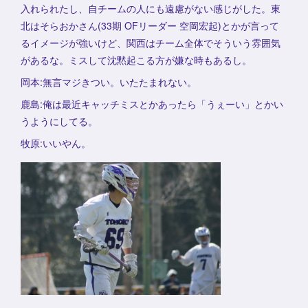
入れられたし、自チームの人にも遠慮がない感じがした。東
北はそらおかさん(33期 OFリーダー 空岡宏起)とかが言って
るイメージが強いけど、関西はチーム全体でそういう雰囲気
があるな。ミスして沈黙起こる方が嫌な時もあるし。
岡本:無言マジきつい。いたたまれない。
鹿島:俺は最近キャッチミスとかあったら「うぇーい」とかい
うようにしてる。
牧原:いいやん。