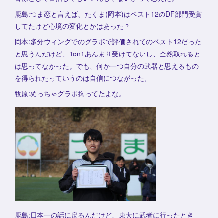
鹿島:つま恋と言えば、たくま(岡本)はベスト12のDF部門受賞
してたけど心境の変化とかはあった？
岡本:多分ウィングでのグラボで評価されてのベスト12だった
と思うんだけど、1on1あんまり受けてないし、全然取れると
は思ってなかった。でも、何か一つ自分の武器と思えるもの
を得られたっていうのは自信につながった。
牧原:めっちゃグラボ掬ってたよな。
鹿島:日本一の話に戻るんだけど、東大に武者に行ったとき