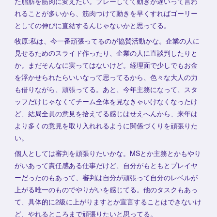
た脂肪を筋肉に変えたい。プレーしてて動きが遅いって言わ
れることが多いから、筋肉つけて動きを早くすればゴーリー
としての伸びに直結するんじゃないかと思ってる。
牧原:私は、今一番頑張ってるのが協賛活動かな。企業の人に
見せるためのスライド作ったり、企業の人に直談判したりと
か。まだそんなに実ってはないけど。経理面で少しでもお金
を浮かせられたらいいなって思ってるから、色々な大人の力
も借りながら、頑張ってる。あと、今年主務になって、スタ
ッフだけじゃなくてチーム全体を見なきゃいけなくなったけ
ど、結局全員の意見を拾えてる感じはせえへんから、来年は
より多くの意見を取り入れれるように関係づくりを頑張りた
い。
個人としては審判を頑張りたいかな。MSとか主務とかもやり
がいあって責任感ある仕事だけど、自分がもともとプレイヤ
ーだったのもあって、審判は自分が頑張って自分のレベルが
上がる唯一のものでやりがいを感じてる。他のタスクもあっ
て、具体的に2級に上がりますとか宣言することはできないけ
ど、やれるところまで頑張りたいと思ってる。