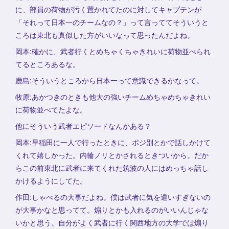
に、部員の荷物が汚く置かれてたのに対してキャプテンが
「それって日本一のチームなの？」って言っててそういうと
ころは東北も真似した方がいいなって思ったんだよね。
岡本:確かに、武者行くとめちゃくちゃきれいに荷物並べられ
てるところあるな。
鹿島:そういうところから日本一って意識できるかなって。
牧原:あかつきのときも他大の強いチームめちゃめちゃきれい
に荷物並べてたよな。
他にそういう武者エピソードなんかある？
岡本:早稲田に一人で行ったときに、ポジ別とかで話しかけて
くれて嬉しかった。内輪ノリとかされるときついから。だか
らこの前東北に武者に来てくれた筑波の人にはめっちゃ話し
かけるようにしてた。
作田:しゃべるの大事だよね。僕は武者に気を遣いすぎないの
が大事かなと思ってて。煽りとかも入れるのがいいんじゃな
いかと思う。自分がよく武者に行く関西地方の大学では煽り