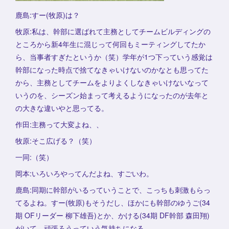
鹿島:すー(牧原)は？
牧原:私は、幹部に選ばれて主務としてチームビルディングの
ところから新4年生に混じって何回もミーティングしてたか
ら、当事者すぎたというか（笑）学年が1つ下っていう感覚は
幹部になった時点で捨てなきゃいけないのかなとも思ってた
から、主務としてチームをよりよくしなきゃいけないなって
いうのを、シーズン始まって考えるようになったのが去年と
の大きな違いやと思ってる。
作田:主務って大変よね、、
牧原:そこ広げる？（笑）
一同:（笑）
岡本:いろいろやってんだよね、すごいわ。
鹿島:同期に幹部がいるっていうことで、こっちも刺激もらっ
てるよね。すー(牧原)もそうだし、ほかにも幹部のゆうご(34
期 OFリーダー 柳下雄吾)とか、かける(34期 DF幹部 森田翔)
がいて、頑張ろうっていう気持ちになる。