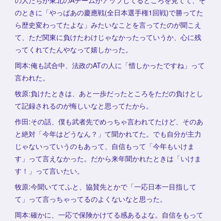
の人たちが東北のAチームがアップしてるところを見てて、そ
のときに「やっぱあの慶應戦(全日本選手権1回戦)で勝ってた
ら歴史変わってたよな」みたいなことを言ってたのが聞こえ
て、ただ関東に負けたわけじゃなかったっていうか、心に残
ってくれてたんやなって嬉しかった。
岡本:俺も試合中、法政のATの人に「惜しかったですね」って
言われた。
牧原:負けたときは、あと一歩だったところをただの負けとし
て記録されるのが悔しいなと思ってたから。
作田:その話、僕も武者先でめっちゃ言われてたけど、そのあ
と絶対「今年はどうなん？」て聞かれてた。でも自分が主力
じゃないっていうのもあって、自信もって「今年もいけま
す」って言えなかった。だから来年聞かれたときは「いけま
す！」って言いたい。
牧原:今聞いててふと、協賛先とかで「一応日本一目指して
て」って言っちゃってるのよくないなと思った。
岡本:確かに、一応で保険かけてる感あるよな。自信をもって