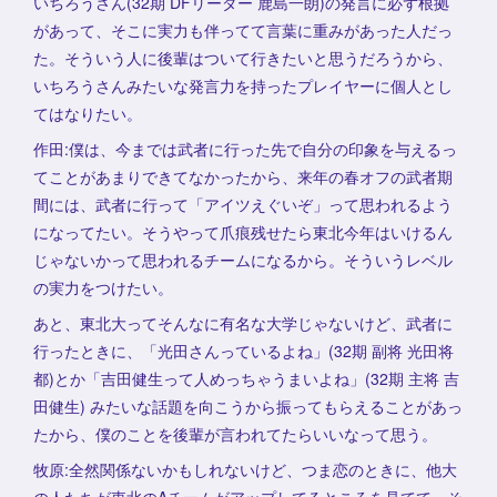
いちろうさん(32期 DFリーダー 鹿島一朗)の発言に必ず根拠
があって、そこに実力も伴ってて言葉に重みがあった人だっ
た。そういう人に後輩はついて行きたいと思うだろうから、
いちろうさんみたいな発言力を持ったプレイヤーに個人とし
てはなりたい。
作田:僕は、今までは武者に行った先で自分の印象を与えるっ
てことがあまりできてなかったから、来年の春オフの武者期
間には、武者に行って「アイツえぐいぞ」って思われるよう
になってたい。そうやって爪痕残せたら東北今年はいけるん
じゃないかって思われるチームになるから。そういうレベル
の実力をつけたい。
あと、東北大ってそんなに有名な大学じゃないけど、武者に
行ったときに、「光田さんっているよね」(32期 副将 光田将
都)とか「吉田健生って人めっちゃうまいよね」(32期 主将 吉
田健生) みたいな話題を向こうから振ってもらえることがあっ
たから、僕のことを後輩が言われてたらいいなって思う。
牧原:全然関係ないかもしれないけど、つま恋のときに、他大