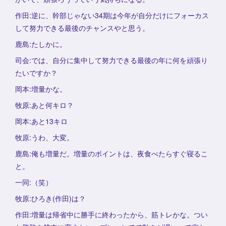
作田:逆に、幹部じゃない34期は今年が自分だけにフォーカス
して努力できる最後のチャンスやと思う。
鹿島:たしかに。
司会:では、自分に集中して努力できる最後の年に何を頑張り
たいですか？
岡本:増量かな。
牧原:あと何キロ？
岡本:あと13キロ
牧原:うわ、大変。
鹿島:俺も増量だ。増量のポイントは、夜食べたらすぐ寝るこ
と。
一同:（笑）
牧原:ひろき(作田)は？
作田:増量は帰省中に勝手に終わったから、筋トレかな。つい