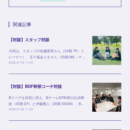
関連記事
【対談】スタッフ対談
今回は、スタッフの佐藤那実さん（34期 TR：ト
レーナー）、五十嵐ありささん（35期 MS：マ…
2026.07.03 11:00
【対談】BDF幹部コーチ対談
Bリーグを目前に控え、BチームDF幹部の白須輝
紋（35期 DF）と伊藤雅人（36期 SSDM）、B…
2026.07.02 11:30