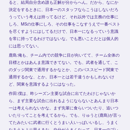
ると、結局自分含め誰も正解が分からへん。だから、なにか
決定をするときに、日本一のスタッフならこうはしないだろ
うっていう考えは持ってるけど、それ以外では主務の仕事に
しろ、MSの仕事にしろ、その仕事をこなすうえで一番ベスト
を尽くすようにはしてるだけで、日本一になるっていう意識
を常に持ってるわけではないな。でも悪いことだとは個人的
には思ってない。
鹿島:俺も、チーム内での競争に目が向いてて、チーム全体の
目標とかはあんま意識できてない。でも、武者を通して、こ
のダッジ関東で通用するかなとか、このパススピード関東で
通用するかな、とか。日本一とは若干違うかもしれないけ
ど、関東を意識するようにはなった。
作田:僕は、昨シーズン主要な試合に出てたわけじゃないか
ら、まず主要な試合に出れるようにならないとあんまり日本
一は考えられないかな。まず先輩に食らいついたり、追いつ
いたりってことを考えてるから。でも、りゅうと(鹿島)が言っ
てたみたいに武者に行くとうまい人いっぱいいるし、うまく
なろうとより思えるな。自分がうまくなって、日本一のプレ