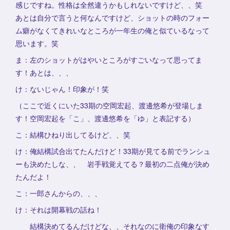
感じですね。性格は全然違うかもしれないですけど、、笑
あとは自分で言うと何なんですけど、ショットの時のフォー
ム癖がなくてきれいなところが一年生の俺と似ているなって
思います。笑
ま：左のショットがはやいところがすごいなって思ってま
す！あとは、、、
け：ないじゃん！印象が！笑
（ここで近くにいた33期の空岡宏起、渡邊悠希が登場しま
す！空岡宏起を「こ」、渡邊悠希を「ゆ」と表記する）
こ：結構ひねり出してるけど、、笑
け：俺結構試合出てたんだけど！33期が見てる前でランシュ
ーも決めたしな、、 岩手戦覚えてる？最初の二点俺が決め
たんだよ！
こ：一郎さんからの、、、
け：それは開幕戦の話ね！
結構決めてるんだけどな、、それなのに衛俺の印象なす