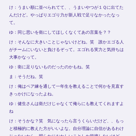
け：うまい順に並べられてて、、うまいやつが１Ｑに出てた
んだけど。やっぱりエゴり力が新人戦で足りなかったなっ
て。
ゆ：同じ思いを衛にしてほしくなくてあの言葉を？？
け：そんなに大きいことじゃないけどね。笑 誰かエゴる人
がチームにいないと負けるぞって。エゴれる実力と気持ちは
大事かなって。
ゆ：衛に足りないものだったのかもね。笑
ま：そうだね。笑
け：俺はペア練を通して一年生を教えることで何かを見直す
きっかけになったよね。
ゆ：健生さんは衛だけじゃなくて俺らにも教えてくれますよ
ね
け：そうかな？笑 気になったら言うくらいだけど、、もっ
と積極的に教えた方がいいよな。自分理論に自信があるわけ
じゃないから、明らかにおかしいことしか指摘しないけど。