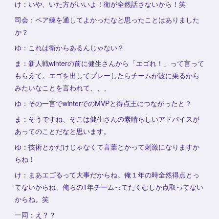
け：いや、いた方がいいよ！衛が全然話さないから！笑
司会：ペア練を通してよかったなと思ったことはありました
か？
ゆ：これは衛からあるんじゃない？
ま：新人戦winterの前に健生さんから「エゴれ！」って言って
もらえて。エゴを出してプレーしたらチームが波に乗るから
みたいなことを言われて、、、
ゆ：その一言でwinterでのMVPと得点王につながったと？
ま：そうですね、そこは健生さんの素晴らしいアドバイスが
あってのことだなと思います。
ゆ：技術とかだけじゃなくて言葉とかって刺激になりますか
らね！
け：まあエゴるって大事だからね。俺１年の時全然得点とっ
てないからね、俺らの1年チームってたくむしか点取ってない
からね。笑
一同：え？？