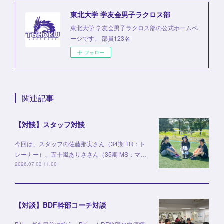
東北大学 学友会男子ラクロス部
東北大学 学友会男子ラクロス部の公式ホームペ
ージです。 部員123名
フォロー
関連記事
【対談】スタッフ対談
今回は、スタッフの佐藤那実さん（34期 TR：ト
レーナー）、五十嵐ありささん（35期 MS：マ…
2026.07.03 11:00
【対談】BDF幹部コーチ対談