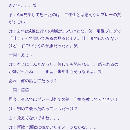
ぎだろ、、、笑
ま：A練見学して思ったのは、二年生とは思えないプレーの質
がすごい！
け：去年はA練に行くの地獄だったけどな。笑 引退ブログで
「吐く」って書いてあるの見るじゃん、吐くまではいかない
けど、すごい行くのが嫌だったわ。笑
一同：えぇ～
け：本当にしんどかった。何しても怒られるし、怒られるの
が嫌だったね、、 まぁ、来年衛もそうなるよ。笑
あれ、何の話してたっけ？
一同：笑笑
司会：それではプレー以外での第一印象を教えてください！
け：初めて会ったのっていつだっけ？
ま：覚えてないですね、、、
け：新歓？新歓に衛がいたイメージないな、、。