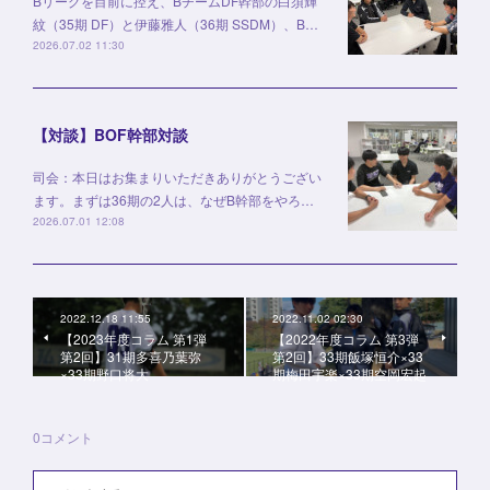
Bリーグを目前に控え、BチームDF幹部の白須輝
紋（35期 DF）と伊藤雅人（36期 SSDM）、B…
2026.07.02 11:30
【対談】BOF幹部対談
司会：本日はお集まりいただきありがとうござい
ます。まずは36期の2人は、なぜB幹部をやろ…
2026.07.01 12:08
2022.12.18 11:55
2022.11.02 02:30
【2023年度コラム 第1弾
【2022年度コラム 第3弾
第2回】31期多喜乃葉弥
第2回】33期飯塚恒介×33
×33期野口将大
期梅田宇楽×33期空岡宏起
0
コメント