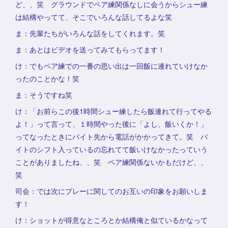
ど、、笑 グラウンドでペア練関係なしに会うからシュー練
は結構やってて、そこでいろんな話してるよな笑
ま：先輩たちがいろんな話をしてくれます。笑
ま：あとはビデオを送ってみてもらってます！
け：でもペア練での一番の思い出は一回飯に連れていけなか
ったのことかな！笑
ま：そうですね笑
け：「お前らこの後1時間シュー練したら飯連れて行ってやる
よ！」って言って、１時間やった後に「よし、飯いくか！」
ってなったときにバイト先から電話がかかってきて。笑 バ
イトのシフト入っているの忘れてて飯いけなかったっていう
ことがありましたね、、笑 ペア練関係ないかもだけど、、
笑
司会：では次にプレーに関してのお互いの印象をお願いしま
す！
け：ショットが得意なところとか結構俺と似ているかなって