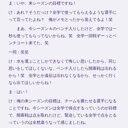
ま：いや、来シーズンの目標ですね！
け：あれ？そうだっけ？全学で使ってもらえるような選手に
って言ってたよね？ 俺がメモとったから覚えてるよ！笑
まあ、今シーズンＡのベンチ入りしたけど、全学では一
秒も使ってもらってないからね。笑 全学一回戦ずーっとベ
ンチコート来てた。笑
一同：笑笑
け：水を運ぶことしかできなくて悔しい思いしたから、同じ
思いをしてほしくないな。ベンチ入りしたら開幕戦は出れる
から！笑 全学とか遠征は出れなくなるから、せっかく行く
なら出てほしいからね！
ま：はい！
け：俺の来シーズンの目標は、チームを勝たせる選手になる
ことですね。今シーズンは全学で得点するっていうのが目標
で、開幕戦は点を取れたけど、緊迫している全学で点をとる
っていうのは全然違うなって感じましたね。