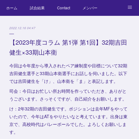
ホーム
試合結果
Contact
メンバー
コラム
Official Goods
ブログ
チーム紹介
2022.12.16 04:47
キッズラクロス体験会
【2023年度コラム 第1弾 第1回】32期吉田
健生×33期山本衛
今回は今年度から導入されたペア練制度や目標について32期
吉田健生選手と33期山本衛選手にお話しを伺いました。以下
では吉田健生を「け」、山本衛を「ま」と表記します。
司会：今日はお忙しい所お時間を作っていただき、ありがと
うございます。さっそくですが、自己紹介をお願いします。
け：2年32期の吉田健生です。ポジションは去年MFをやって
いたので、今年はATをやりたいなと考えています。出身は東
京で、高校時代はバレーボールでした。よろしくお願いしま
す。