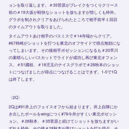
ョンを取り返します。＃35菅原がブレイクをつくりクリース
前の＃19大坂が軽快なショットを放ちますが惜しくも枠外。
グラボを制されクリアをあげられたところで相手前半１回目
のタイムアウトを取りました。
タイムアウトあけ相手のパスミスで＃14寺端からクリア。
#67柿崎がショットを打つも東北のオフサイドで得点無効にな
ってしまいます。その後相手ポゼッションになるも＃20早川
の素晴らしいパスカットでライドが成功し再び東北オフェン
ス。＃51國枝、＃18児玉のナイスグラボで＃28秋本のショッ
トにつなげましたが得点につなげることはできず。1-0で1Q
は終了します。
〈2Q〉
2Qは#91井上のフェイスオフから始まります。井上自陣にか
き出したボールをwingにつく#78今井がすくい東北ポゼッシ
ョン。＃28秋本、＃35菅原と続けてショットを放ちますがい
ずれも枠外。その後＃28秋本が再びショットを打ち得点。そ