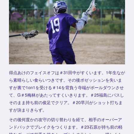
得点あけのフェイスオフは＃31田中がすくいます。1年生なが
ら素晴らしい食らいつきです。その後ポゼッションを失いま
すが裏で1on1を受ける＃14を背負う寺端がボールダウンさせ
て、G＃5梅林があたってすくいきります。＃25福島にパスし
そのまま持ち前の俊足でクリア。＃20早川がショット打ちま
すが決まりきらず。
その後何度かの攻守の切り替わりを経て、相手のオーバーア
ンドバックでブレイクをつくります。＃23石原が持ち前の軽