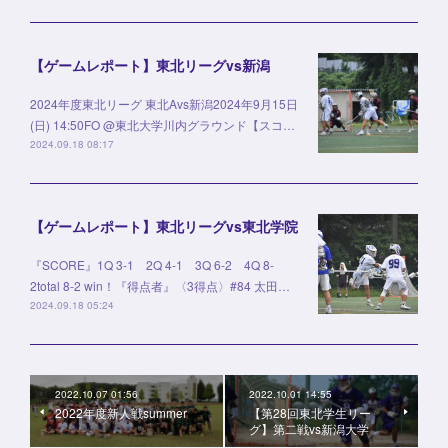
【ゲームレポート】東北リーグvs新潟
2024年度東北リーグ 東北Avs新潟2024年9月15日
(日) 14:50FO @東北大学川内グラウンド【スコ…
2024.09.18 08:17
【ゲームレポート】東北リーグvs東北学院
『SCORE』1Q 3-1 2Q 4-1 3Q 6-2 4Q 8-
2total 8-2 win！『得点者』〈3得点〉#84 太田…
2024.09.18 05:24
2022.10.07 01:56
2022.10.01 14:55
2022年度新人戦summer
【第28回東北学生リー
グ】第二戦vs新潟大学