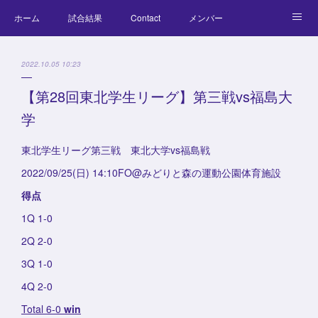
ホーム
試合結果
Contact
メンバー
コラム
Official Goods
ブログ
チーム紹介
2022.10.05 10:23
キッズラクロス体験会
【第28回東北学生リーグ】第三戦vs福島大
学
東北学生リーグ第三戦 東北大学vs福島戦
2022/09/25(日) 14:10FO@みどりと森の運動公園体育施設
得点
1Q 1-0
2Q 2-0
3Q 1-0
4Q 2-0
Total 6-0
win