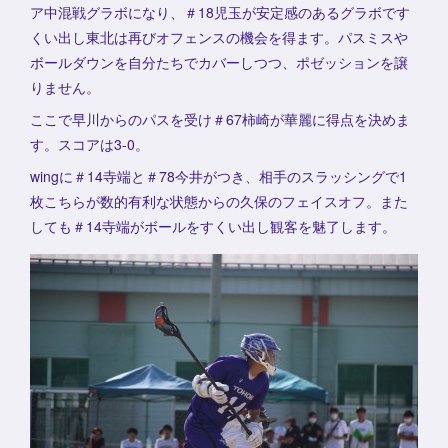
ア中混戦グラボになり、＃18児玉が安定感のあるグラボです
くい出し東北は再びオフェンスの機会を得ます。パスミスや
ボールダウンを自分たちでカバーしつつ、ポゼッションを譲
りません。
ここで早川からのパスを受け＃67柿崎が華麗に得点を決めま
す。スコアは3-0。
wingに＃14寺端と＃78今井がつき、相手のスラッシングで1
枚こちらが数的有利な状態からの久保のフェイスオフ。また
しても＃14寺端がボールをすくい出し観客を魅了します。