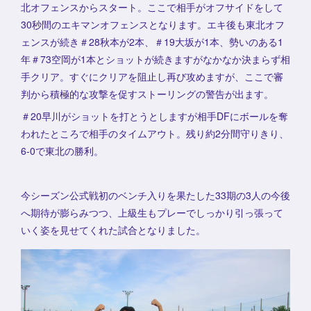
北オフェンスからスタート。ここで相手がオフサイドをして
30秒間のエキマンオフェンスとなります。エキ後も東北オフ
ェンスが続き＃28秋本が2本、＃19大坂が1本、勢いのある1
年＃73空岡が1本とショットが続きますがなかなか決まらず相
手クリア。すぐにクリアを阻止し再び攻めますが、ここで審
判から積極的な攻撃を促すストーリングの警告が出ます。
＃20早川がショットを打とうとしますが相手DFにボールを奪
われたところで相手のタイムアウト。残り約2分間守りきり、
6-0で東北の勝利。
今シーズン公式戦初のベンチ入りを果たした33期の3人の今後
へ期待が膨らみつつ、上級生もプレーでしっかり引っ張って
いく姿を見せてくれた試合となりました。