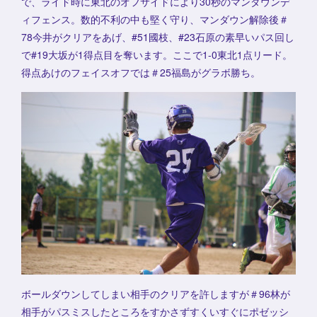
で、ライド時に東北のオフサイドにより30秒のマンダウンデ
ィフェンス。数的不利の中も堅く守り、マンダウン解除後＃
78今井がクリアをあげ、#51國枝、#23石原の素早いパス回し
で#19大坂が1得点目を奪います。ここで1-0東北1点リード。
得点あけのフェイスオフでは＃25福島がグラボ勝ち。
ボールダウンしてしまい相手のクリアを許しますが＃96林が
相手がパスミスしたところをすかさずすくいすぐにポゼッシ