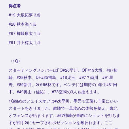
得点者
#19 大坂拓夢 3点
#28 秋本海 1点
#67 柿崎康太 1点
#91 井上椋太 1点
〈1Q〉
スターティングメンバーはFO#20早川、OF#19大坂、#67柿
崎、#28秋本、DF#25福島、#18児玉、#97？両川、#91星
野、#89新井、G＃96林です。ベンチには期待の1年生#31田
中、#49奥山（佳祐）、#73空岡の3人も控えます。
1Q始めのフェイスオフは#20早川、手元で圧勝し非常にいい
スタートをきりました。敵陣で一旦攻めの体勢を整え、東北
オフェンスが始まります。#67柿崎が果敢にショットを打ちま
すが相手Gにセーブされポゼッションを奪われます。ここ