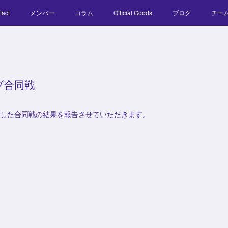
tact
メンバー
コラム
Official Goods
ブログ
チー
グ合同戦
われました合同戦の結果を報告させていただきます。