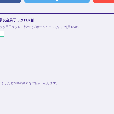
 学友会男子ラクロス部
学友会男子ラクロス部の公式ホームページです。 部員123名
ー
行われました七帝戦の結果をご報告いたします。