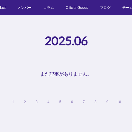
tact
メンバー
コラム
Official Goods
ブログ
チー
2025
.
06
まだ記事がありません。
1
2
3
4
5
6
7
8
9
10