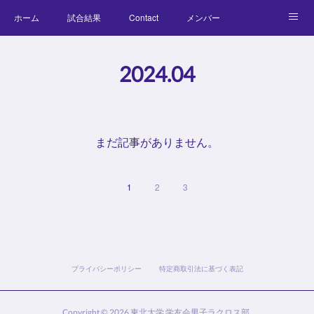
ホーム
試合結果
Contact
メンバー
コラム
Official Goods
ブログ
チーム紹介
2024
.
04
キッズラクロス体験会
まだ記事がありません。
1
2
3
プライバシーポリシー
特定商取引法に基づく表記
Copyright ©
2026
東北大学 学友会男子ラクロス部
.