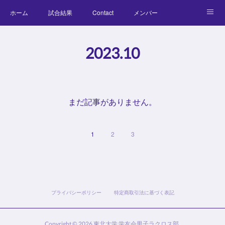
ホーム
試合結果
Contact
メンバー
コラム
Official Goods
ブログ
チーム紹介
2023
.
10
キッズラクロス体験会
まだ記事がありません。
1
2
3
プライバシーポリシー
特定商取引法に基づく表記
Copyright ©
2026
東北大学 学友会男子ラクロス部
.