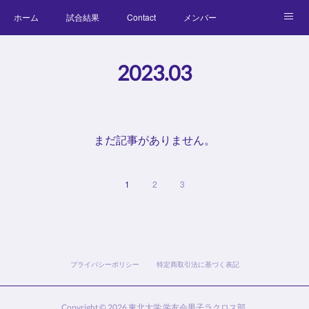
ホーム
試合結果
Contact
メンバー
コラム
Official Goods
ブログ
チーム紹介
2023
.
03
キッズラクロス体験会
まだ記事がありません。
1
2
3
プライバシーポリシー
特定商取引法に基づく表記
Copyright ©
2026
東北大学 学友会男子ラクロス部
.