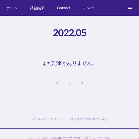
ホーム
試合結果
Contact
メンバー
コラム
Official Goods
ブログ
チーム紹介
2022
.
05
キッズラクロス体験会
まだ記事がありません。
1
2
3
プライバシーポリシー
特定商取引法に基づく表記
Copyright ©
2026
東北大学 学友会男子ラクロス部
.