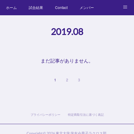
ホーム
試合結果
Contact
メンバー
コラム
Official Goods
ブログ
チーム紹介
2019
.
08
キッズラクロス体験会
まだ記事がありません。
1
2
3
プライバシーポリシー
特定商取引法に基づく表記
Copyright ©
2026
東北大学 学友会男子ラクロス部
.