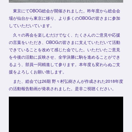
東京にてOBOG総会が開催されました。昨年度から総会会
場が仙台から東京に移り、より多くのOBOGの皆さまに参加
していただいています。
久々の再会を楽しむだけでなく、たくさんのご意見や応援
の言葉をいただき、OBOGの皆さまに支えていただいて活動
できていることを改めて感じた会でした。いただいたご意見
を今後の活動に反映させ、全学決勝に駒を進めることができ
るよう、部員一同精進して参ります。本年度も変わらぬご支
援をよろしくお願い致します。
また、総会では26期 野々村弘樹さんが作成された2018年度
の活動報告動画が発表されました。是非ご視聴ください。