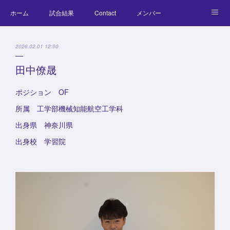
ホーム
試合結果
Contact
メンバー
コラム
Official Goods
ブログ
チーム紹介
2026.02.01 12:00
キッズラクロス体験会
田中僚晟
ポジション OF
所属 工学部機械知能航空工学科
出身県 神奈川県
出身校 学習院