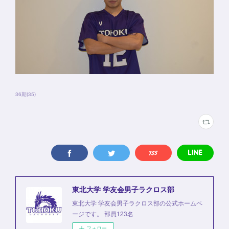
36期
(
35
)
東北大学 学友会男子ラクロス部
東北大学 学友会男子ラクロス部の公式ホームペ
ージです。 部員123名
フォロー