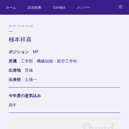
ホーム
試合結果
Contact
メンバー
コラム
Official Goods
ブログ
チーム紹介
2018.12.06 04:48
キッズラクロス体験会
楠本祥喜
ポジション
MF
所属
工学部 機械知能・航空工学科
出身地
茨城
出身校
土浦一
今年度の意気込み
崩す