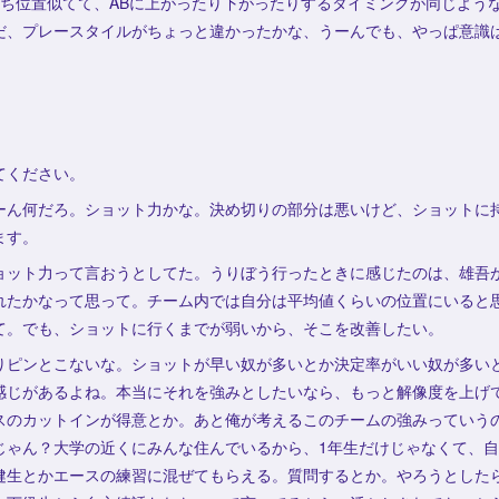
立ち位置似てて、ABに上がったり下がったりするタイミングが同じよう
だ、プレースタイルがちょっと違かったかな、うーんでも、やっぱ意識
てください。
ーん何だろ。ショット力かな。決め切りの部分は悪いけど、ショットに
ます。
ョット力って言おうとしてた。うりぼう行ったときに感じたのは、雄吾
れたかなって思って。チーム内では自分は平均値くらいの位置にいると
て。でも、ショットに行くまでが弱いから、そこを改善したい。
りピンとこないな。ショットが早い奴が多いとか決定率がいい奴が多い
感じがあるよね。本当にそれを強みとしたいなら、もっと解像度を上げ
スのカットインが得意とか。あと俺が考えるこのチームの強みっていう
じゃん？大学の近くにみんな住んでいるから、1年生だけじゃなくて、
健生とかエースの練習に混ぜてもらえる。質問するとか。やろうとした