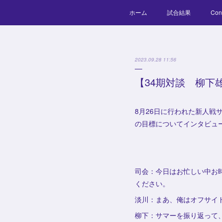
ホーム
試合結果
Con
2023.09.28 11:56
【34期対談 柳下
8月26日に行われた新人戦
の目標についてインタビュ
司会：今日はお忙しい中お
ください。
淡川：まあ、俺はオフサイ
柳下：サマーを振り返って