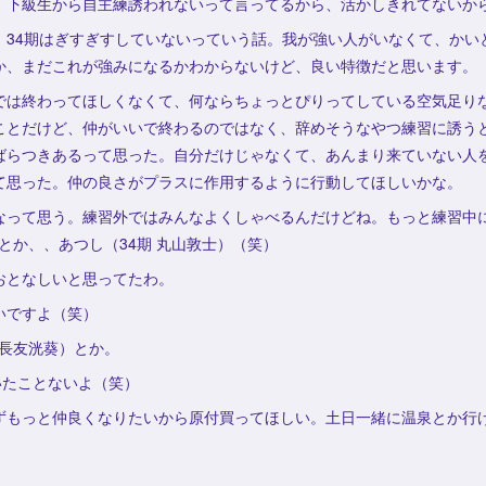
、下級生から自主練誘われないって言ってるから、活かしきれてないか
、34期はぎすぎすしていないっていう話。我が強い人がいなくて、かい
か、まだこれが強みになるかわからないけど、良い特徴だと思います。
では終わってほしくなくて、何ならちょっとぴりってしている空気足り
ことだけど、仲がいいで終わるのではなく、辞めそうなやつ練習に誘う
ばらつきあるって思った。自分だけじゃなくて、あんまり来ていない人
て思った。仲の良さがプラスに作用するように行動してほしいかな。
なって思う。練習外ではみんなよくしゃべるんだけどね。もっと練習中
）とか、、あつし（34期 丸山敦士）（笑）
おとなしいと思ってたわ。
いですよ（笑）
 長友洸葵）とか。
いたことないよ（笑）
ずもっと仲良くなりたいから原付買ってほしい。土日一緒に温泉とか行