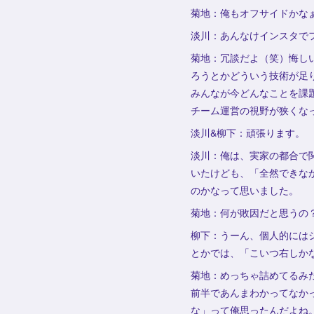
菊地：俺もオフサイドかな
淡川：あんなけインスタで
菊地：冗談だよ（笑）悔し
ろうとかどういう技術が足り
みんなが今どんなことを課
チーム運営の視野が狭くな
淡川&柳下：頑張ります。
淡川：俺は、実家の都合で
いたけども、「全然できな
のかなって思いました。
菊地：何が敗因だと思うの
柳下：うーん、個人的には
とかでは、「こいつ右しか
菊地：めっちゃ詰めてるみ
前半であんまわかってなか
な」って俺思ったんだよね