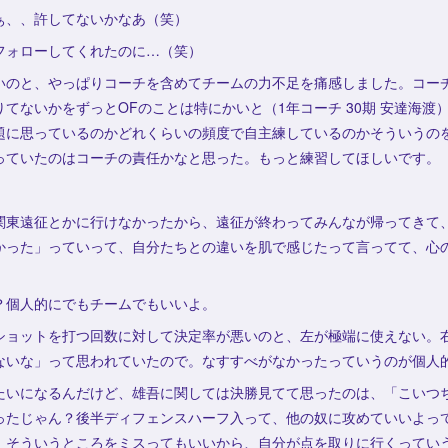
ぁ、、許してないかなあ（笑）
フォローしてくれたのに…（笑）
いのと、やっぱりコーチを含めてチームの力不足を痛感しました。コー
てないかをずっとOFのことは特にかいと（1年コーチ 30期 安達海渡
題に思っているのかどれくらいの頻度で自主練しているのかそういうの
っていたのはコーチの責任かなと思った。もっと練習してほしいです。
関東遠征とかに行けなかったから、遠征が終わってみんなが帰ってきて
かった」っていって、自分たちとの違いを肌で感じたって言ってて、心
？個人的にでもチームでもいいよ。
ショットを打つ回数に対して決定率が悪いのと、左が極端に使えない。
ないな」って思われていたので。なすすべがなかったっていうのが個人
たいになるんだけど、雄吾に関しては決勝見てて思ったのは、「こいつ
ったじゃん？後半ディフェンスハーフ入って、他の奴に攻めていいよっ
。そういうところをミスってもいいから、自分が点を取りに行くってい