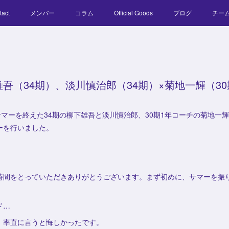
tact
メンバー
コラム
Official Goods
ブログ
チー
雄吾（34期）、淡川慎治郎（34期）×菊地一輝（3
サマーを終えた34期の柳下雄吾と淡川慎治郎、30期1年コーチの菊地一
ーを行いました。
時間をとっていただきありがとうございます。まず初めに、サマーを振
ド…
、率直に言うと悔しかったです。