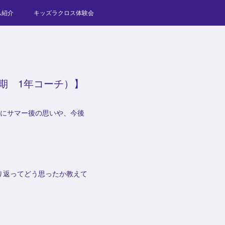
ム紹介
キッズラクロス体験会
0期 1年コーチ）】
輝にサマー後の思いや、今後
り返ってどう思ったか教えて