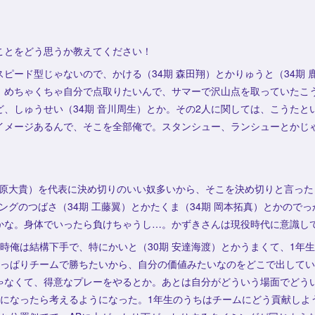
ことをどう思うか教えてください！
ピード型じゃないので、かける（34期 森田翔）とかりゅうと（34期 
、めちゃくちゃ自分で点取りたいんで、サマーで沢山点を取っていたこう
、しゅうせい（34期 音川周生）とか。その2人に関しては、こうたと
イメージあるんで、そこを全部俺で。スタンシュー、ランシューとかじ
笠原大貴）を代表に決め切りのいい奴多いから、そこを決め切りと言ったら
ングのつばさ（34期 工藤翼）とかたくま（34期 岡本拓真）とかので
かな。身体でいったら負けちゃうし…。かずきさんは現役時代に意識し
時俺は結構下手で、特にかいと（30期 安達海渡）とかうまくて、1年
やっぱりチームで勝ちたいから、自分の価値みたいなのをどこで出して
ゃなくて、得意なプレーをやるとか。あとは自分がどういう場面でどう
年になったら考えるようになった。1年生のうちはチームにどう貢献しよ