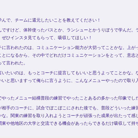
学んで、チームに還元したいことを教えてください！
んですけど、体幹使ったパスとか、ランシューとかうりぼうで学んだ。
、ぜひインスタ見てもらって、吸収してほしい！
チに言われたのは、コミュニケーション能力が大切ってことかな。上が
ことになるから、その中でどれだけコミュニケーションをとって、意志
って言われた。
言いたいのは、もっとコーチに提言してもいいと思うよってことかな。な
いいと思いますって俺らに言うように、こんなメニューやったので取り
。
でやったメニュー結構普段の練習でやったことあるの多かった印象でし
が相手のコーチに、試合でぼこぼこにされた後でも、普段どういった練
かな。関東の練習を取り入れようとコーチが頑張った成果が出たって感
関東や他地区の大学と交流できる機会があったらできるだけ吸収して持