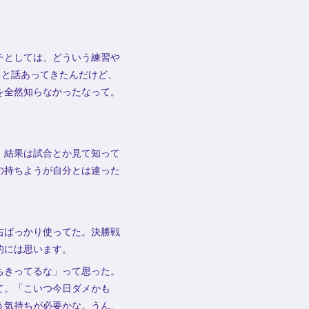
チとしては、どういう練習や
）と話あってきたんだけど、
を全然知らなかったなって。
、結果は試合とか見て知って
の持ちようが自分とは違った
右ばっかり使ってた。決勝戦
的には思います。
ちきってるな」って思った。
て。「こいつ今日ダメかも
う気持ちが必要かな。うん、