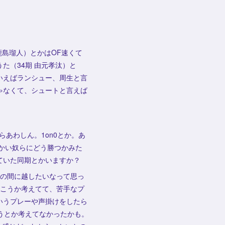
鹿島瑠人）とかはOF速くて
た（34期 由元孝汰）と
いえばランシュー、周生と言
ゃなくて、シュートと言えば
あわしん。1on0とか。あ
っかい奴らにどう勝つかみた
ていた同期とかいますか？
生の間に越したいなって思っ
いこうか考えてて、苦手なプ
いうプレーや声掛けをしたら
うとか考えてなかったかも。