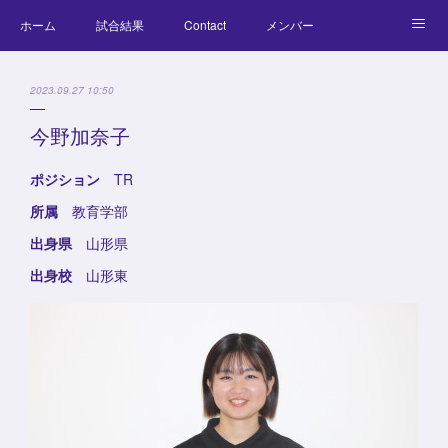
ホーム
試合結果
Contact
メンバー
コラム
Official Goods
ブログ
チーム紹介
2023.09.27 10:50
キッズラクロス体験会
今野加奈子
ポジション
TR
所属
教育学部
出身県
山形県
出身校
山形東