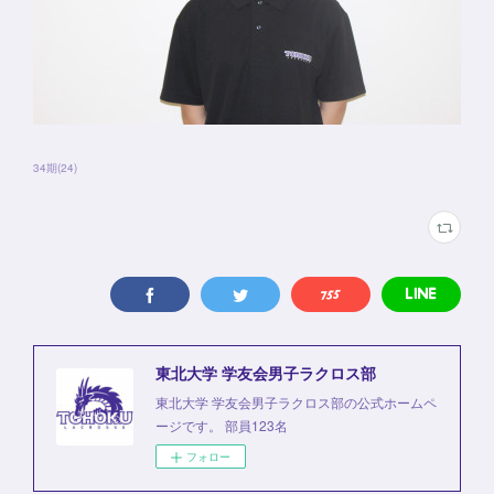
34期
(
24
)
東北大学 学友会男子ラクロス部
東北大学 学友会男子ラクロス部の公式ホームペ
ージです。 部員123名
フォロー