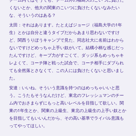
くないとか、他大の関東のこいつに負けたくないなみたい
な、そういうのはある？
太田：それはあります。たとえばジョージ（福島大学の1年
生）とかは自分と違うタイプだからあまり思わないですけ
ど、関西うりぼうキャンプで見た、同志社大に名前はわから
ないですけどめっちゃ上手い奴がいて。結構小柄な感じだっ
たんですけど、キープ力がすごくて、ダッジ系もめっちゃキ
レよくて、コーチ陣と戦った試合で、コーチ相手にダブられ
ても全然落とさなくて、この人には負けたくないと思いまし
た。
安達：いいね。そういう意識を持つのはめっちゃいいと思
う。こうたもそうなんだけど、東北のフレッシュマンのチー
ム内でおさまらずにもっと高いレベルを目指して欲しい。関
東の1年生とか、関東の上級生、東北の上級生の上手い奴とか
を目指してもいいんだから、その高い基準でライバル意識も
ってやってほしい。