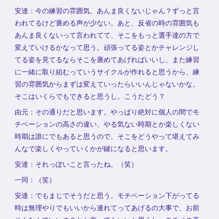
安達：今の練習の雰囲気、あんま良くないじゃん？ずっと言
われてるけど褒める声が少ない。あと、反省の時の雰囲気も
あんま良くないって言われてて、そこをもっと選手達の方で
変えていけるかなって思う。頑張ってる姿とかチャレンジし
てる姿を見てるならそこを褒めてあげればいいし、また練習
に一緒に取り組むっていうサイクルが作れると思うから、練
習の雰囲気からまずは変えていったらいいんじゃないかな。
そこはいくらでもできると思うし。こうたどう？
由元：その通りだと思います。やっぱり絶対に個人の間でモ
チベーションの高さの違い、やる気ない時期とか楽しくない
時期は誰にでもあると思うので、そこをどうやって堪えてみ
んなで楽しくやっていくかが鍵になると思います。
安達：それっぽいこと言ったね。（笑）
一同：（笑）
安達：でもまじでそうだと思う。モチベーション下がってる
時は無理やりでもいいから連れてってあげるの大事で、お前