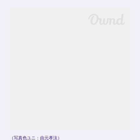
（写真色ユニ：由元孝汰）