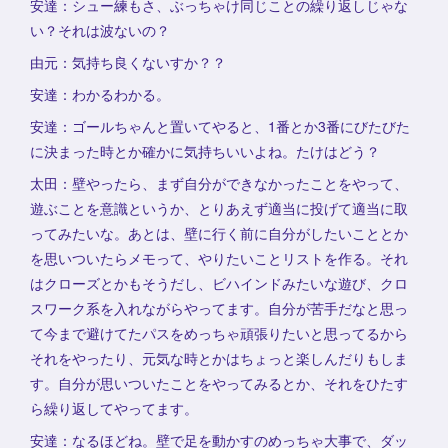
安達：シュー練もさ、ぶっちゃけ同じことの繰り返しじゃな
い？それは波ないの？
由元：気持ち良くないすか？？
安達：わかるわかる。
安達：ゴールちゃんと置いてやると、1番とか3番にびたびた
に決まった時とか確かに気持ちいいよね。たけはどう？
太田：壁やったら、まず自分ができなかったことをやって、
遊ぶことを意識というか、とりあえず適当に投げて適当に取
ってみたいな。あとは、壁に行く前に自分がしたいこととか
を思いついたらメモって、やりたいことリストを作る。それ
はクローズとかもそうだし、ビハインドみたいな遊び、クロ
スワーク系を入れながらやってます。自分が苦手だなと思っ
て今まで避けてたパスをめっちゃ頑張りたいと思ってるから
それをやったり、元気な時とかはちょっと楽しんだりもしま
す。自分が思いついたことをやってみるとか、それをひたす
ら繰り返してやってます。
安達：なるほどね。壁で足を動かすのめっちゃ大事で、ダッ