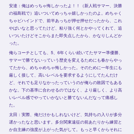
安達：俺はめっちゃ悔しかったよ！！（新人戦サマー、決勝
の福島戦で）追いついてめっちゃ嬉しかったのよ。めちゃく
ちゃビハインドで、前半あっちが押せ押せだったから、これ
やばいなと思ってたけど、粘り強く何とかやってくれて、追
いついたけどそこからまた即失点したから、かなりしんどか
った。
俺らコーチとしても、5、6年くらい続いてたサマー準優勝、
サマーで勝てないっていう歴史を変えるためにも春からやっ
てたから、めちゃめちゃ悔しかった。そのために一年生にも
厳しく接して、高いレベルを要求するようにしてたんだけ
ど、それでも足りなかったっていうのが俺らの敗因でもある
かな。下の基準に合わせるのではなく、より厳しく、より高
いレベル感でやっていかないと勝てないんだなって痛感し
た。
太田：実際、俺だけかもしれないけど、気持ちの入りが多分
遅かったなと思います。多分関東遠征の前あたりから練習と
か自主練の強度が上がった気がして。もっと早くからそれに