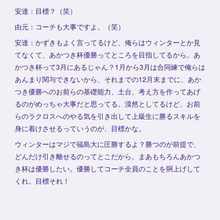
安達：目標？（笑）
由元：コーチも大事ですよ。（笑）
安達：かずきもよく言ってるけど、俺らはウィンターとか見
てなくて、あかつき杯優勝ってところを目指してるから。あ
かつき杯って3月にあるじゃん？1月から3月は合同練で俺らは
あんまり関与できないから、それまでの12月末までに、あか
つき優勝へのお前らの基礎能力、土台、考え方を作ってあげ
るのがめっちゃ大事だと思ってる。漠然としてるけど、お前
らのラクロスへのやる気を引き出して上級生に勝るスキルを
身に着けさせるっていうのが、目標かな。
ウィンターはマジで福島大に圧勝するよ？勝つのが前提で、
どんだけ引き離せるのってとこだから。まあもちろんあかつ
き杯は優勝したい。優勝してコーチ全員のことを胴上げして
くれ。目標それ！