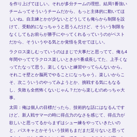
を作り上げてほしい。それが多分チームの理想。結局1番強い
チームってそういうチームだから、もっと主体的に動いてほ
しいね。自主練とかが少ないとどうしても俺らから制限を設
けて、受動的になっちゃうと思うんだけど、そういう制限を
なくしてもお前らが勝手にやってくれるっていうのがベスト
だから、そういうやる気とか覚悟を見せてほしい。
ラクロス楽しむっていうのはまじで大事だと思ってて、俺も4
年間やっててラクロス楽しいときが1番成長してた、上手くな
ってたなって思う。楽しくないと練習やってらんないから。
それこそ壁とか脳死でやることになっちゃう。楽しいからこ
そ、次こういうのやってみようとか、挑戦する気にもなる
し、失敗も全然怖くないじゃん？だから楽しむのめっちゃ大
事。
太田：俺は個人の目標だったら、技術的な話にはなるんです
けど、新人戦サマーの時に得点力のなさを感じて、得点力が
欲しいと思ってるからまずはシュー練をやっていきたいの
と、パスキャとかそういう技術もまだまだ足りないと思って