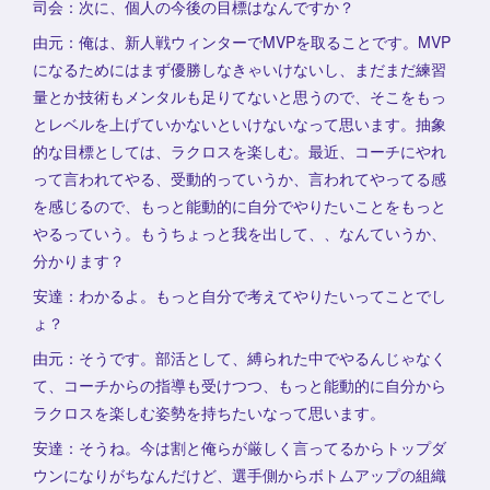
司会：次に、個人の今後の目標はなんですか？
由元：俺は、新人戦ウィンターでMVPを取ることです。MVP
になるためにはまず優勝しなきゃいけないし、まだまだ練習
量とか技術もメンタルも足りてないと思うので、そこをもっ
とレベルを上げていかないといけないなって思います。抽象
的な目標としては、ラクロスを楽しむ。最近、コーチにやれ
って言われてやる、受動的っていうか、言われてやってる感
を感じるので、もっと能動的に自分でやりたいことをもっと
やるっていう。もうちょっと我を出して、、なんていうか、
分かります？
安達：わかるよ。もっと自分で考えてやりたいってことでし
ょ？
由元：そうです。部活として、縛られた中でやるんじゃなく
て、コーチからの指導も受けつつ、もっと能動的に自分から
ラクロスを楽しむ姿勢を持ちたいなって思います。
安達：そうね。今は割と俺らが厳しく言ってるからトップダ
ウンになりがちなんだけど、選手側からボトムアップの組織