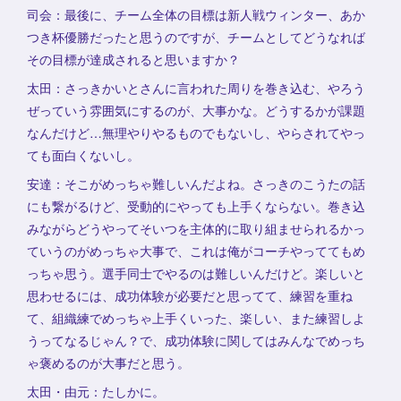
司会：最後に、チーム全体の目標は新人戦ウィンター、あか
つき杯優勝だったと思うのですが、チームとしてどうなれば
その目標が達成されると思いますか？
太田：さっきかいとさんに言われた周りを巻き込む、やろう
ぜっていう雰囲気にするのが、大事かな。どうするかが課題
なんだけど…無理やりやるものでもないし、やらされてやっ
ても面白くないし。
安達：そこがめっちゃ難しいんだよね。さっきのこうたの話
にも繋がるけど、受動的にやっても上手くならない。巻き込
みながらどうやってそいつを主体的に取り組ませられるかっ
ていうのがめっちゃ大事で、これは俺がコーチやっててもめ
っちゃ思う。選手同士でやるのは難しいんだけど。楽しいと
思わせるには、成功体験が必要だと思ってて、練習を重ね
て、組織練でめっちゃ上手くいった、楽しい、また練習しよ
うってなるじゃん？で、成功体験に関してはみんなでめっち
ゃ褒めるのが大事だと思う。
太田・由元：たしかに。