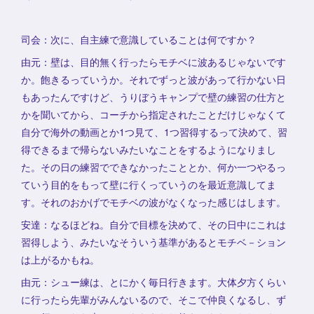
司会：次に、自主練で意識していることは何ですか？
由元：壁は、目的無く行ったらモチベに波あるじゃないです
か。飽きるっていうか。それでずっと波があって行かない日
もあったんですけど、うりぼうキャンプで壁の練習の仕方と
かを聞いてから、コーチから指定されたことだけじゃなくて
自分で海外の動画とか1つ見て、1つ習得するって決めて、習
得できるまで帰らないみたいなことをするようになりまし
た。その日の練習でできなかったこととか、何か一つやるっ
ていう目的をもって壁に行くっていうのを最近意識してま
す。それのおかげでモチベの波がなくなった感じはします。
安達：なるほどね。自分で目標を決めて、その日中にこれは
習得しよう、みたいなそういう基準があるとモチベ－ション
は上がるかもね。
由元：シュー練は、とにかく毎日行きます。大体夕方くらい
に行ったら先輩がみんないるので、そこで仲良くなるし、ず