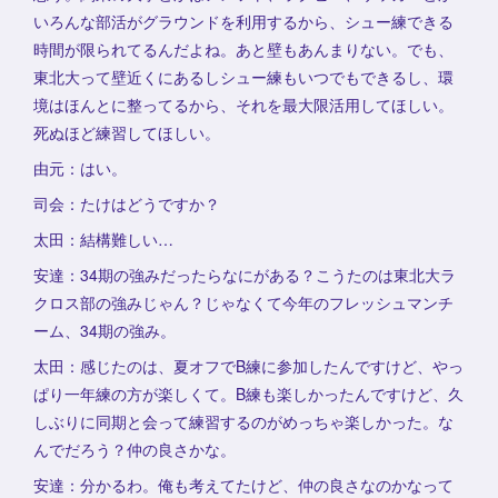
いろんな部活がグラウンドを利用するから、シュー練できる
時間が限られてるんだよね。あと壁もあんまりない。でも、
東北大って壁近くにあるしシュー練もいつでもできるし、環
境はほんとに整ってるから、それを最大限活用してほしい。
死ぬほど練習してほしい。
由元：はい。
司会：たけはどうですか？
太田：結構難しい…
安達：34期の強みだったらなにがある？こうたのは東北大ラ
クロス部の強みじゃん？じゃなくて今年のフレッシュマンチ
ーム、34期の強み。
太田：感じたのは、夏オフでB練に参加したんですけど、やっ
ぱり一年練の方が楽しくて。B練も楽しかったんですけど、久
しぶりに同期と会って練習するのがめっちゃ楽しかった。な
んでだろう？仲の良さかな。
安達：分かるわ。俺も考えてたけど、仲の良さなのかなって