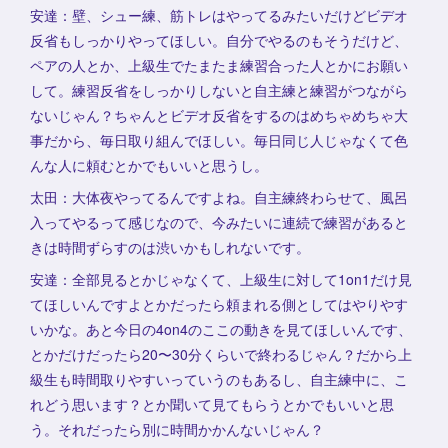
安達：壁、シュー練、筋トレはやってるみたいだけどビデオ
反省もしっかりやってほしい。自分でやるのもそうだけど、
ペアの人とか、上級生でたまたま練習合った人とかにお願い
して。練習反省をしっかりしないと自主練と練習がつながら
ないじゃん？ちゃんとビデオ反省をするのはめちゃめちゃ大
事だから、毎日取り組んでほしい。毎日同じ人じゃなくて色
んな人に頼むとかでもいいと思うし。
太田：大体夜やってるんですよね。自主練終わらせて、風呂
入ってやるって感じなので、今みたいに連続で練習があると
きは時間ずらすのは渋いかもしれないです。
安達：全部見るとかじゃなくて、上級生に対して1on1だけ見
てほしいんですよとかだったら頼まれる側としてはやりやす
いかな。あと今日の4on4のここの動きを見てほしいんです、
とかだけだったら20〜30分くらいで終わるじゃん？だから上
級生も時間取りやすいっていうのもあるし、自主練中に、こ
れどう思います？とか聞いて見てもらうとかでもいいと思
う。それだったら別に時間かかんないじゃん？