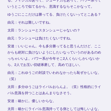
る。フィジカルあって、シュート力もあって、パワー系って
いうところで似てるから、意識するならそこかなって。
ゆうごにここだけは勝ってる、負けたくないってとこある？
由元：それは難しいですね。
太田：ランシューとスタンシューじゃないの？
由元：ランシューは負けたくないですね。
安達：いいじゃん。今も多分勝ってると思うんだけど、ここ
からも絶対に負けないようにしたいなっていうのがあるのめ
っちゃいいよ。パワー系が今年そこ2人くらいしかいないか
ら、2人でお互い切磋琢磨して、高めてほしい。
由元：これゆうごの対談でいわれなかったら恥ずかしいな。
（笑）
太田：多分ゆうごはライバルおらんよ。（笑）性格的にライ
バル意識を持つことはあんまりなさそう。
安達：確かに。優しいからな。
太田：確かにライバル意識持ってる側としては悔しいよな。