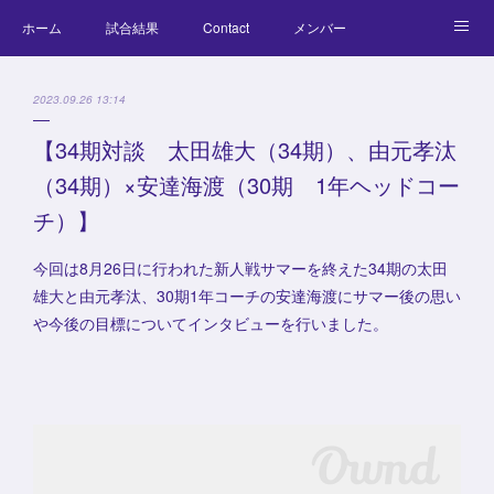
ホーム
試合結果
Contact
メンバー
コラム
Official Goods
ブログ
チーム紹介
2023.09.26 13:14
キッズラクロス体験会
【34期対談 太田雄大（34期）、由元孝汰
（34期）×安達海渡（30期 1年ヘッドコー
チ）】
今回は8月26日に行われた新人戦サマーを終えた34期の太田
雄大と由元孝汰、30期1年コーチの安達海渡にサマー後の思い
や今後の目標についてインタビューを行いました。