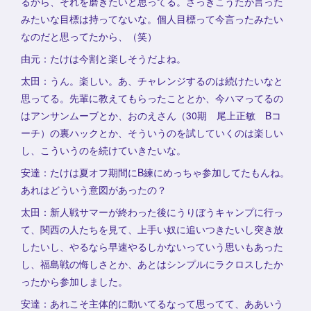
るから、それを磨きたいと思ってる。さっきこうたが言った
みたいな目標は持ってないな。個人目標って今言ったみたい
なのだと思ってたから、（笑）
由元：たけは今割と楽しそうだよね。
太田：うん。楽しい。あ、チャレンジするのは続けたいなと
思ってる。先輩に教えてもらったこととか、今ハマってるの
はアンサンムーブとか、おのえさん（30期 尾上正敏 Bコ
ーチ）の裏ハックとか、そういうのを試していくのは楽しい
し、こういうのを続けていきたいな。
安達：たけは夏オフ期間にB練にめっちゃ参加してたもんね。
あれはどういう意図があったの？
太田：新人戦サマーが終わった後にうりぼうキャンプに行っ
て、関西の人たちを見て、上手い奴に追いつきたいし突き放
したいし、やるなら早速やるしかないっていう思いもあった
し、福島戦の悔しさとか、あとはシンプルにラクロスしたか
ったから参加しました。
安達：あれこそ主体的に動いてるなって思ってて、ああいう