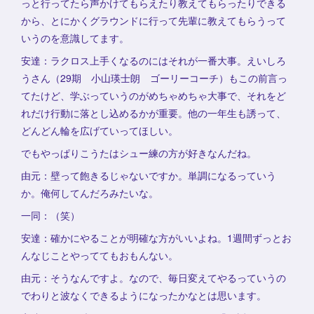
っと行ってたら声かけてもらえたり教えてもらったりできる
から、とにかくグラウンドに行って先輩に教えてもらうって
いうのを意識してます。
安達：ラクロス上手くなるのにはそれが一番大事。えいしろ
うさん（29期 小山瑛士朗 ゴーリーコーチ）もこの前言っ
てたけど、学ぶっていうのがめちゃめちゃ大事で、それをど
れだけ行動に落とし込めるかが重要。他の一年生も誘って、
どんどん輪を広げていってほしい。
でもやっぱりこうたはシュー練の方が好きなんだね。
由元：壁って飽きるじゃないですか。単調になるっていう
か。俺何してんだろみたいな。
一同：（笑）
安達：確かにやることが明確な方がいいよね。1週間ずっとお
んなじことやっててもおもんない。
由元：そうなんですよ。なので、毎日変えてやるっていうの
でわりと波なくできるようになったかなとは思います。