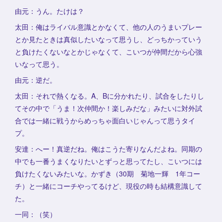
由元：うん。たけは？
太田：俺はライバル意識とかなくて、他の人のうまいプレー
とか見たときは真似したいなって思うし、どっちかっていう
と負けたくないなとかじゃなくて、こいつが仲間だから心強
いなって思う。
由元：逆だ。
太田：それで熱くなる。A、Bに分かれたり、試合をしたりし
てその中で「うま！次仲間か！楽しみだな」みたいに対外試
合では一緒に戦うからめっちゃ面白いじゃんって思うタイ
プ。
安達：へー！真逆だね。俺はこうた寄りなんだよね。同期の
中でも一番うまくなりたいとずっと思ってたし、こいつには
負けたくないみたいな。かずき（30期 菊地一輝 1年コー
チ）と一緒にコーチやってるけど、現役の時も結構意識して
た。
一同：（笑）