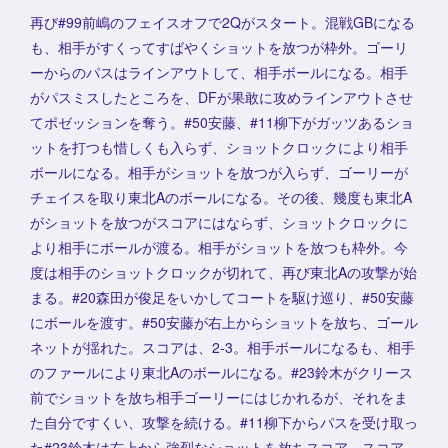
再び#99前嶋のフェイスオフで2Qがスタート。混戦GBになる
も、相手がすくってすばやくショットを放つが枠外。ゴーリ
ーからのパスはラインアウトして、相手ボールになる。相手
がパスミスしたところを、DFが果敢に攻めラインアウトさせ
てポゼッションを奪う。#50安藤、#11柳下がガッツあるショ
ットを打つも惜しくも入らず、ショットクロックにより相手
ボールになる。相手がショットを放つが入らず、ゴーリーが
チェイスを取り東北Aのボールになる。その後、幾度も東北A
がショットを放つがスコアにはならず、ショットクロックに
より相手にボールが渡る。相手がショットを放つも枠外。今
度は相手のショットクロックが切れて、再び東北Aの攻撃が始
まる。#20森田が俊足をいかしてコートを駆け巡り、#50安藤
にボールを渡す。#50安藤が右上からショットを放ち、ゴール
ネットが揺れた。スコアは、2-3。相手ボールになるも、相手
のファールにより東北Aのボールになる。#23鈴木がクリース
前でショットを放ち相手ゴーリーにはじかれるが、それをま
た自分ですくい、攻撃を続ける。#11柳下からパスを受け取っ
た#23鈴木は右上から強烈なショットを放ちスコア。スコア