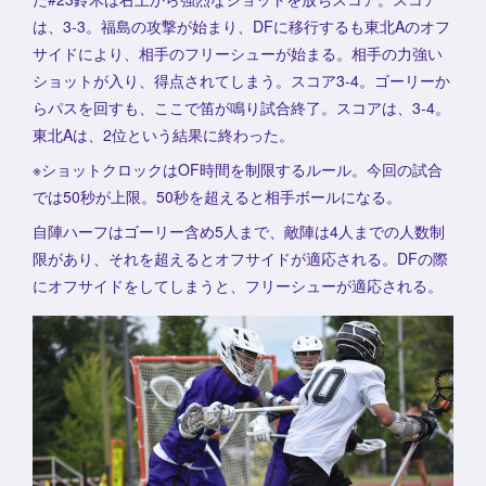
は、3-3。福島の攻撃が始まり、DFに移行するも東北Aのオフ
サイドにより、相手のフリーシューが始まる。相手の力強い
ショットが入り、得点されてしまう。スコア3-4。ゴーリーか
らパスを回すも、ここで笛が鳴り試合終了。スコアは、3-4。
東北Aは、2位という結果に終わった。
※ショットクロックはOF時間を制限するルール。今回の試合
では50秒が上限。50秒を超えると相手ボールになる。
自陣ハーフはゴーリー含め5人まで、敵陣は4人までの人数制
限があり、それを超えるとオフサイドが適応される。DFの際
にオフサイドをしてしまうと、フリーシューが適応される。