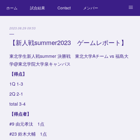
ホーム
試合結果
Contact
メンバー
コラム
Official Goods
ブログ
チーム紹介
2023.08.29 09:53
キッズラクロス体験会
【新人戦summer2023 ゲームレポート】
東北学生新人戦summer 決勝戦 東北大学Aチーム vs 福島大
学@東北学院大学泉キャンパス
【得点】
1Q 1-3
2Q 2-1
total 3-4
【得点者】
#9 由元孝汰 1点
#23 鈴木大輔 1点