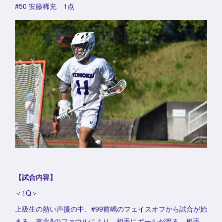
#50 安藤稀充 1点
【試合内容】
＜1Q＞
上級生の熱い声援の中、#99前嶋のフェイスオフから試合が始
まる。東北Aのファウルにより、相手にボールが渡る。相手