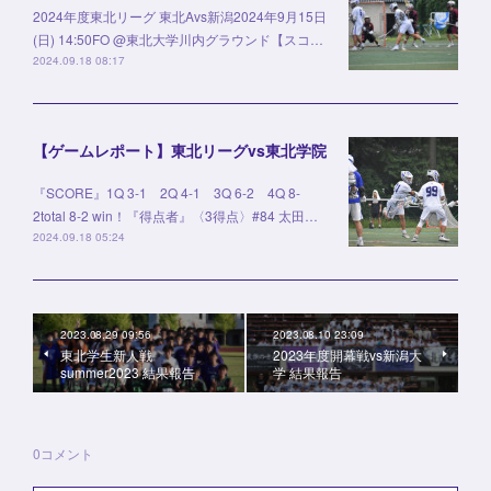
2024年度東北リーグ 東北Avs新潟2024年9月15日
(日) 14:50FO @東北大学川内グラウンド【スコ…
2024.09.18 08:17
【ゲームレポート】東北リーグvs東北学院
『SCORE』1Q 3-1 2Q 4-1 3Q 6-2 4Q 8-
2total 8-2 win！『得点者』〈3得点〉#84 太田…
2024.09.18 05:24
2023.08.29 09:56
2023.08.10 23:09
東北学生新人戦
2023年度開幕戦vs新潟大
summer2023 結果報告
学 結果報告
0
コメント