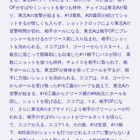
OFがすばやくショットを放つも枠外、チェイスは東北Aが取
り、東北Aの攻撃が始まる。#13鹿島、#20森田が続けてショ
ットするが惜しくも入らず、ショットクロックにより東北Aの
攻撃時間が切れ、相手ボールになる。東北Aは相手OFにプレ
ッシャーをかけるがクリース前に入り込まれ、相手にショッ
トを決められる。スコアは0-1。ゴーリーからリスタート。上
級生に混じって開幕戦にも出場した#11柳下にパスが回り、果
敢にショットを放つも枠外。チェイスを相手に取られて、相
手ボールになる。東北DFが身体を張ってゴールを守るが、相
手に力強いショットを決められる。スコアは、0-2。ゴーリー
からボールを受け取った#16工藤がハーフを超えて、東北Aの
攻撃が始まる。#16工藤からクリース横の#9由元にボールを
回し、ショットを投げ込む。スコアは、1-2。相手OFにな
り、さらに東北Aのオフサイドにより相手のフリーシューが行
われる。相手のすばやいショットがゴールネットを揺らし
て、スコアが入る。スコア1-3。その後、#12笠原、#11柳
下、#25淡川がショットを打つがどれもスコアに繋がらないま