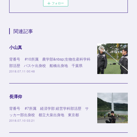
フォロー
関連記事
小山真
背番号 #10所属 農学部&nbsp;生物生産科学科
部活歴 バスケ出身校 船橋出身地 千葉県
2018.07.11 00:48
長澤仰
背番号 #7所属 経済学部 経営学科部活歴 サ
ッカー部出身校 都立大泉出身地 東京都
2018.07.10 03:21