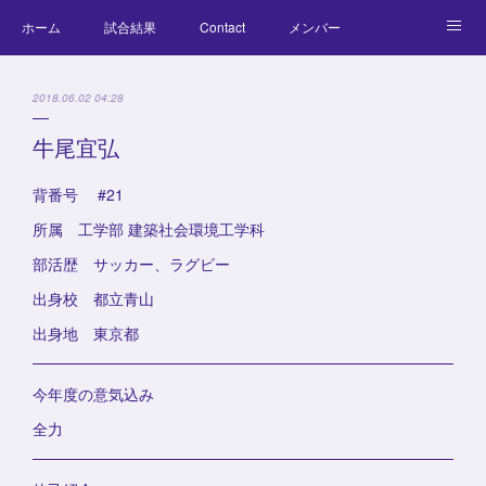
ホーム
試合結果
Contact
メンバー
コラム
Official Goods
ブログ
チーム紹介
2018.06.02 04:28
キッズラクロス体験会
牛尾宜弘
背番号 #21
所属 工学部 建築社会環境工学科
部活歴 サッカー、ラグビー
出身校 都立青山
出身地 東京都
今年度の意気込み
全力