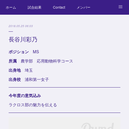
ホーム
試合結果
Contact
メンバー
コラム
Official Goods
ブログ
チーム紹介
2018.05.25 06:03
キッズラクロス体験会
長谷川彩乃
ポジション
MS
所属
農学部 応用動物科学コース
出身地
埼玉
出身校
浦和第一女子
今年度の意気込み
ラクロス部の魅力を伝える