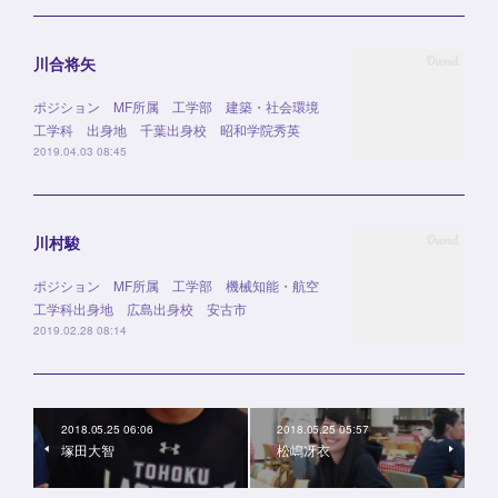
川合将矢
ポジション MF所属 工学部 建築・社会環境
工学科 出身地 千葉出身校 昭和学院秀英
2019.04.03 08:45
川村駿
ポジション MF所属 工学部 機械知能・航空
工学科出身地 広島出身校 安古市
2019.02.28 08:14
2018.05.25 06:06
2018.05.25 05:57
塚田大智
松嶋冴衣