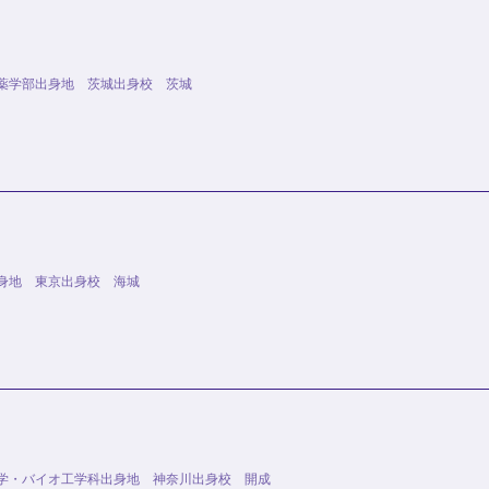
薬学部出身地 茨城出身校 茨城
身地 東京出身校 海城
化学・バイオ工学科出身地 神奈川出身校 開成