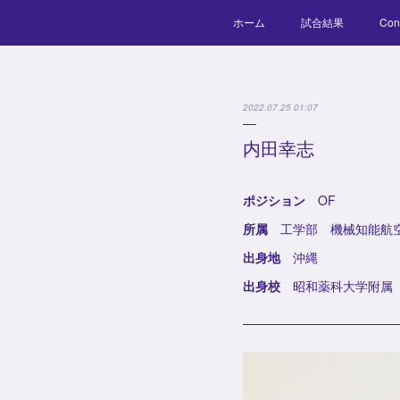
ホーム
試合結果
Con
2022.07.25 01:07
内田幸志
ポジション
OF
所属
工学部 機械知能航
出身地
沖縄
出身校
昭和薬科大学附属