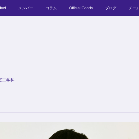
tact
メンバー
コラム
Official Goods
ブログ
チー
空工学科