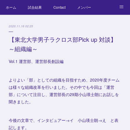
ホーム
試合結果
Contact
メンバー
コラム
Official Goods
ブログ
チーム紹介
2020.11.16 02:25
キッズラクロス体験会
【東北大学男子ラクロス部Pick up 対談】
～組織編～
Vol.1 運営部、運営部長創設編
よりよい「部」としての組織を目指すため、2020年度チーム
は様々な組織改革を行いました。その中でも今回は「運営
部」について注目し、運営部長の29期小山瑛士朗にお話しを
聞きました。
今後の文章で、インタビュアー→イ 小山瑛士朗→え と表
記します。