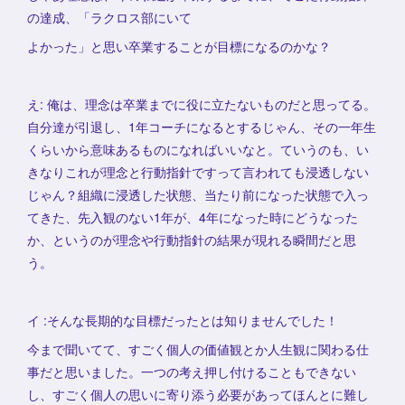
の達成、「ラクロス部にいて
よかった」と思い卒業することが目標になるのかな？
え: 俺は、理念は卒業までに役に立たないものだと思ってる。
自分達が引退し、1年コーチになるとするじゃん、その一年生
くらいから意味あるものになればいいなと。ていうのも、い
きなりこれが理念と行動指針ですって言われても浸透しない
じゃん？組織に浸透した状態、当たり前になった状態で入っ
てきた、先入観のない1年が、4年になった時にどうなった
か、というのが理念や行動指針の結果が現れる瞬間だと思
う。
イ :そんな長期的な目標だったとは知りませんでした！
今まで聞いてて、すごく個人の価値観とか人生観に関わる仕
事だと思いました。一つの考え押し付けることもできない
し、すごく個人の思いに寄り添う必要があってほんとに難し