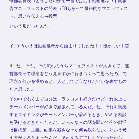
候補者発表→どうしたいかを一言ではなす動画選考→中間報
告マニュフェストの発表→FBもらって最終的なマニュフェス
ト、思いを伝える→投票
という形だったんだ。
イ: そういえば動画選考から始まりましたね！！懐かしい！笑
え: ね。そう、その流れのうちマニュフェストが大きくて。運
営部長って理念をどう見直すかに行きつくって思ったの。で
理念が何かを深めると、人としてどうなりたいかを表すもの
だと思った。
その中であくまで自分は、ラクロスも好きだけどそれ以上に
チームメンバーが好きで頑張れているんだよね。それを実感
するタイミングがチームメンバーが辞めるとき、やめる相談
を受けるときだったんだ。いろんな人の話を聞いて今の部活
は目標第一主義、結果を残さなきゃ何も残らない。という考
え方があると思ったんだ。それをみててしんどかったから、