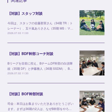
関連記事
【対談】スタッフ対談
今回は、スタッフの佐藤那実さん（34期 TR：ト
レーナー）、五十嵐ありささん（35期 MS：マ…
2026.07.03 11:00
【対談】BDF幹部コーチ対談
Bリーグを目前に控え、BチームDF幹部の白須輝
紋（35期 DF）と伊藤雅人（36期 SSDM）、B…
2026.07.02 11:30
【対談】BOF幹部対談
司会：本日はお集まりいただきありがとうござい
ます。まずは36期の2人は、なぜB幹部をやろ…