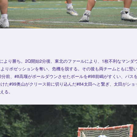
により勝ち。2Q開始2分後、東北のファールにより、1枚不利なマンダ
ブによりポゼッションを奪い、危機を脱する。その後も両チームともに堅
2分前、#8高堰がボールダウンさせたボールを#98前嶋がすくい、パスを
受けた#99奥山がクリース前に切り込んだ#84太田へと繋ぎ、太田がショ
迎える。