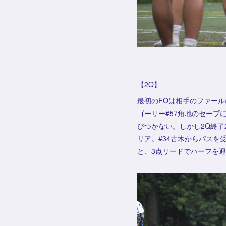
【2Q】
最初のFOは相手のファール
ゴーリー#57角地のセー
びつかない。しかし2Q終了
リア。#34古木からパスを
と、3点リードでハーフを