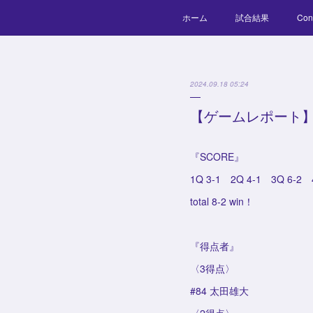
ホーム
試合結果
Con
2024.09.18 05:24
【ゲームレポート】
『SCORE』
1Q 3-1 2Q 4-1 3Q 6-2 
total 8-2 win！
『得点者』
〈3得点〉
#84 太田雄大