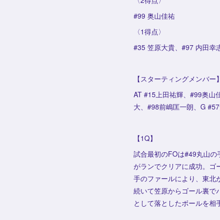
〈2得点〉
#99 奥山佳祐
〈1得点〉
#35 笠原大貴、#97 内田幸
【スターティングメンバー
AT #15上田祐輝、#99奥
大、#98前嶋匡一朗、G #5
【1Q】
試合最初のFOは#49丸山
がランでクリアに成功。ゴ
手のファールにより、東北
続いて笠原からゴール裏で
として落としたボールを相手