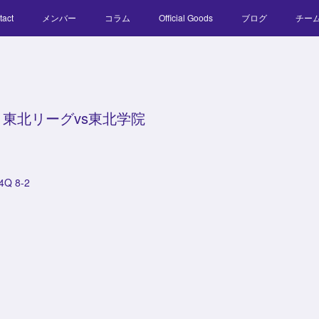
tact
メンバー
コラム
Official Goods
ブログ
チー
東北リーグvs東北学院
4Q 8-2