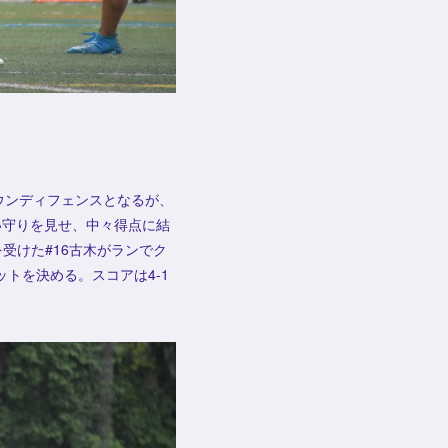
ウンディフェンスとなるが、
い守りを見せ、中々得点に結
受けた#16古木がランでク
ットを決める。スコアは4-1