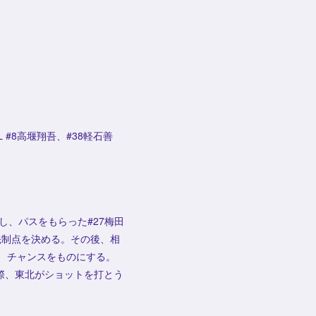
L #8高堰翔吾、#38軽石善
し、パスをもらった#27梅田
先制点を決める。その後、相
め、チャンスをものにする。
際、東北がショットを打とう