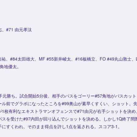
志、#71 由元孝汰
】
山佳祐、#84太田雄大、MF #55新井崚太、#16板橋立、FO #49丸山敦士、
7角地優太。
の手元勝ち。試合開始5分後、相手のパスをゴーリー#57角地がパスカット
ール前でグラボになったところを#99奥山が素早くすくい、ショット。
が1枚有利なエキストラマンオフェンスで#71由元が右手ショットを決
パスを受けた#97内田が回り込んでショットを決める。しかし1Q終了間
にすくわれ、そのまま得点を許し1点を返される。スコア3-1。