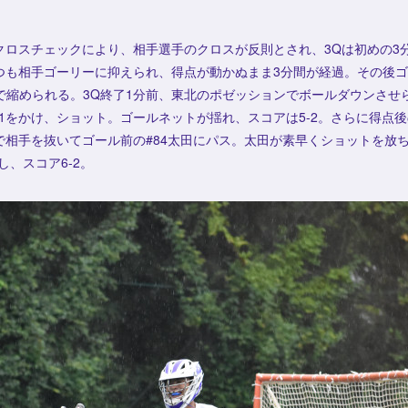
クロスチェックにより、相手選手のクロスが反則とされ、3Qは初めの3
つも相手ゴーリーに抑えられ、得点が動かぬまま3分間が経過。その後
まで縮められる。3Q終了1分前、東北のポゼッションでボールダウンさ
on1をかけ、ショット。ゴールネットが揺れ、スコアは5-2。さらに得点後
で相手を抜いてゴール前の#84太田にパス。太田が素早くショットを放
し、スコア6-2。