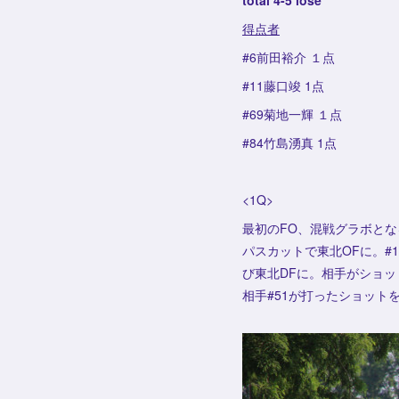
total 4-5 lose
得点者
#6前田裕介 １点
#11藤口竣 1点
#69菊地一輝 １点
#84竹島湧真 1点
<1Q>
最初のFO、混戦グラボとな
パスカットで東北OFに。
び東北DFに。相手がショ
相手#51が打ったショット