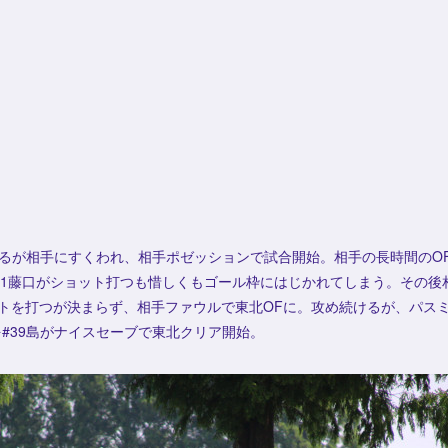
るが相手にすくわれ、相手ポゼッションで試合開始。相手の長時間のOF
#11藤口がショット打つも惜しくもゴール枠にはじかれてしまう。その後
ットを打つが決まらず、相手ファウルで東北OFに。攻め続けるが、パス
を#39島がナイスセーブで東北クリア開始。