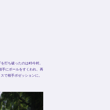
を打ち破ったのは#3今村。
相手にボールをすくわれ、再
ミスで相手ポゼッションに。