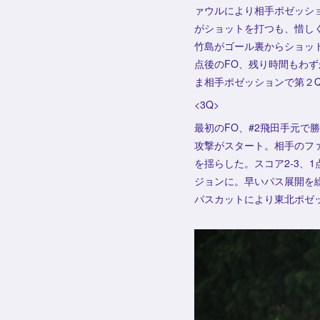
ァウルにより相手ポゼッショ
がショットを打つも、惜しく
竹島がゴール裏からショッ
点後のFO、残り時間もわず
ま相手ポゼッションで第２Q
<3Q>
最初のFO、#2飛田手元で
攻撃がスタート。相手のフ
を揺らした。スコア2-3、
ジョンに。早いパス展開を
パスカットにより東北ポゼ