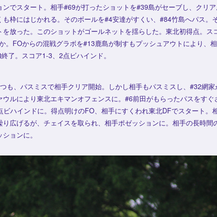
ンでスタート。相手#69が打ったショットを#39島がセーブし、クリア
も枠にはじかれる。そのボールを#4安達がすくい、#84竹島へパス。そ
トを放った。このショットがゴールネットを揺らした。東北初得点。スコア
か。FOからの混戦グラボを#13鹿島が制すもプッシュアウトにより、
終了。スコア1-3、2点ビハインド。
勝つも、パスミスで相手クリア開始。しかし相手もパスミスし、#32網
ァウルにより東北エキマンオフェンスに。#6前田がもらったパスをすぐ
1点ビハインドに。得点明けのFO、相手にすくわれ東北DFでスタート。
繰り広げるが、チェイスを取られ、相手ポゼッションに。相手の長時間の
ッションに。