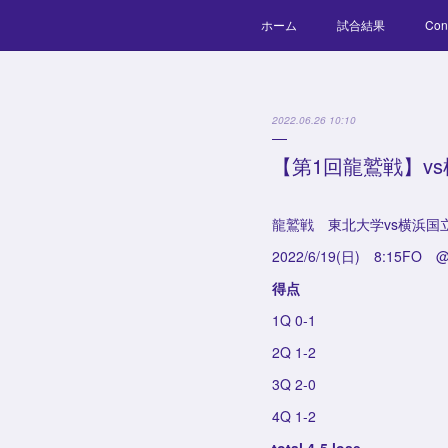
ホーム
試合結果
Con
2022.06.26 10:10
【第1回龍鷲戦】v
龍鷲戦 東北大学vs横浜国
2022/6/19(日) 8:15
得点
1Q 0-1
2Q 1-2
3Q 2-0
4Q 1-2