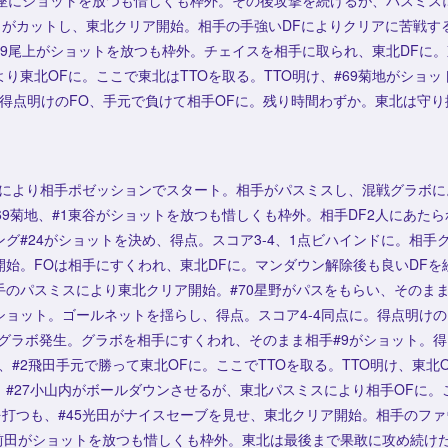
即座にショットを放つも惜しくも枠外。その後攻撃を続けるが、パスミス
光田がカットし、東北クリア開始。相手の手強いDFによりクリアに苦戦す
9尾上がショットを放つも枠外。チェイスを相手に取られ、東北DFに。
り東北OFに。ここで東北はTTOを取る。TTO明け、#69菊地がショ
。得点明けのFO、手元で負けて相手OFに。残り時間わずか。東北は守り抜
ルにより相手ポゼッションでスタート。相手がパスミスし、混戦グラボに。
#69菊地、#1東谷がショットを放つも惜しくも枠外。相手DF2人にあた
グ#24がショットを決め、得点。スコア3-4、1点ビハインドに。相手
開始。FOは相手にすくわれ、東北DFに。マンダウン解除後も良いDFを
のパスミスにより東北クリア開始。#70星野がパスをもらい、そのまま
ョット。ゴールネットを揺らし、得点。スコア4-4同点に。得点明けの
グラボ発生。グラボを相手にすくわれ、そのまま相手#9がショット。得点
、#2飛田手元で勝って東北OFに。ここでTTOを取る。TTO明け、東北
#27小山内がボールダウンさせるが、東北パスミスにより相手OFに。こ
を打つも、#45光田がナイスセーブを見せ、東北クリア開始。相手のフ
6前田がショットを放つも惜しくも枠外。東北は最後まで果敢に攻め続け