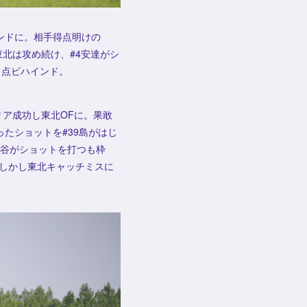
インドに。相手得点明けの
東北は攻め続け、#4安達がシ
１点ビハインド。
リア成功し東北OFに。果敢
たショットを#39島がはじ
東谷がショットを打つも枠
しかし東北キャッチミスに