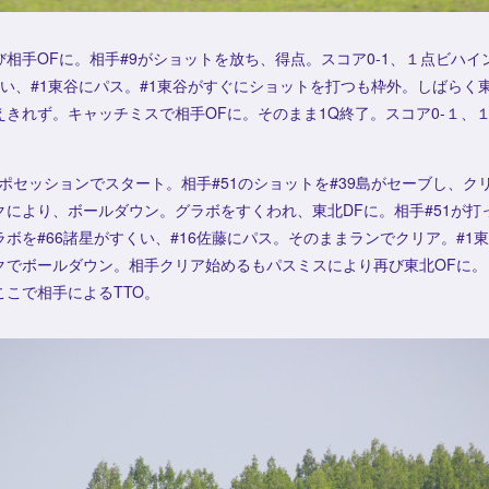
相手OFに。相手#9がショットを放ち、得点。スコア0-1、１点ビハ
くい、#1東谷にパス。#1東谷がすぐにショットを打つも枠外。しばらく
きれず。キャッチミスで相手OFに。そのまま1Q終了。スコア0-１、
ポセッションでスタート。相手#51のショットを#39島がセーブし、ク
により、ボールダウン。グラボをすくわれ、東北DFに。相手#51が打っ
ボを#66諸星がすくい、#16佐藤にパス。そのままランでクリア。#1
クでボールダウン。相手クリア始めるもパスミスにより再び東北OFに。
こで相手によるTTO。