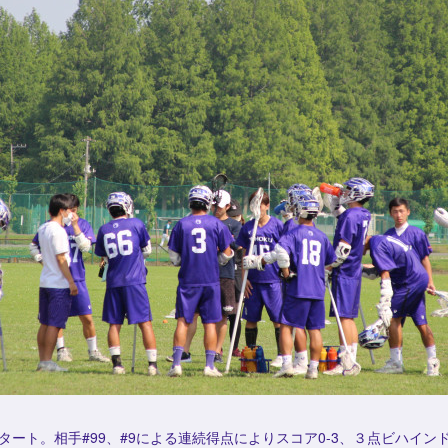
スタート。相手#99、#9による連続得点によりスコア0-3、３点ビハイン