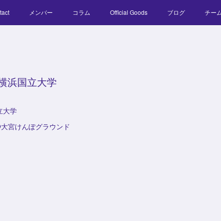
tact
メンバー
コラム
Official Goods
ブログ
チー
s横浜国立大学
立大学
FO @大宮けんぽグラウンド