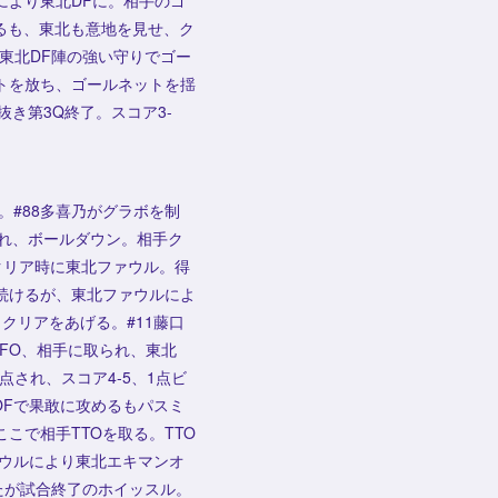
により東北DFに。相手のゴ
るも、東北も意地を見せ、ク
東北DF陣の強い守りでゴー
ットを放ち、ゴールネットを揺
き第3Q終了。スコア3-
#88多喜乃がグラボを制
られ、ボールダウン。相手ク
クリア時に東北ファウル。得
続けるが、東北ファウルによ
クリアをあげる。#11藤口
FO、相手に取られ、東北
され、スコア4-5、1点ビ
OFで果敢に攻めるもパスミ
こで相手TTOを取る。TTO
ァウルにより東北エキマンオ
たが試合終了のホイッスル。